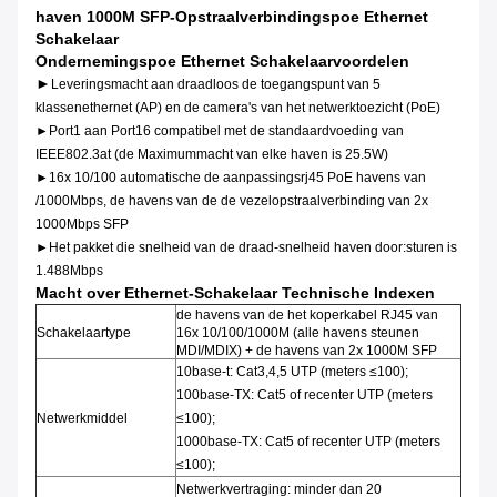
haven 1000M SFP-Opstraalverbindingspoe Ethernet
Schakelaar
Ondernemingspoe Ethernet Schakelaarvoordelen
►
Leveringsmacht aan draadloos de toegangspunt van 5
klassenethernet (AP) en de camera's van het netwerktoezicht (PoE)
►Port1 aan Port16 compatibel met de standaardvoeding van
IEEE802.3at (de Maximummacht van elke haven is 25.5W)
►16x 10/100 automatische de aanpassingsrj45 PoE havens van
/1000Mbps, de havens van de de vezelopstraalverbinding van 2x
1000Mbps SFP
►Het pakket die snelheid van de draad-snelheid haven door:sturen is
1.488Mbps
Macht over Ethernet-Schakelaar Technische Indexen
de havens van de het koperkabel RJ45 van
Schakelaartype
16x 10/100/1000M (alle havens steunen
MDI/MDIX) + de havens van 2x 1000M SFP
10base-t: Cat3,4,5 UTP (meters ≤100);
100base-TX: Cat5 of recenter UTP (meters
Netwerkmiddel
≤100);
1000base-TX: Cat5 of recenter UTP (meters
≤100);
Netwerkvertraging: minder dan 20