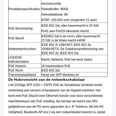
microseconde
Prestatiesspecificaties
Pakketbuffer: 96KB
Adresdatabase: 8K
MTBF: 190.000 uren (ongeveer 21 jaar)
IEEE 802.3at, elke havenmacht is 25.5W;
PoE Beschrijving
Port1 aan Port16-steunpoe macht;
IEEE802.3at is de norm, elke havenmacht
PoE Macht
25.5W, is de totale macht 440W
IEEE 802.3i 10BASET; IEEE 802.3u
Netwerkprotocollen
100BASETX; De Datatransportbesturing van
IEEE 802.3x; IEEE 802.3at
LEIDENE
Macht, Netwerk, PoE het werk status
Indicatorstatus
PoE Havens
16 havenssteun PoE
PoE Norm
IEEE 802.3at
Transmissieafstand
Hang van SFP-Modules af
De Huboverzicht van de netwerkschakelaar
Lnk-2016gp-SFP (16G + 2SFP) PoE de Schakelaar verstrekt snelle
verbinding aan servers of backplane van de Gigabit-snelheid. Het
komt met PoE (Macht over Ethernet) functie voor door verschillende
machtsniveaus van PoE voeding, die het kan de macht van 48V
gelijkstroom aan de PD verre apparaten (b.v. IP Telefoon, WLAN-AP,
Veiligheid, Bluetooth-AP enz.) via een netwerkkabel leveren is, opdat