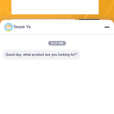
Stuur
Tessie Ye
8:17 AM
Good day, what product are you looking for?
E-Link China Technology Co.,LTD
sales@e-linkchina.com
86-0755-8312-8674
5F, de Bouwd Zuiden, Jinsh
enghui- Science park, Nr 3,
Dafu-Road, Fucheng-Straat,
Guanlan, Longhua-District,