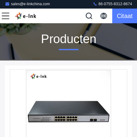
sales@e-linkchina.com
86-0755-8312-8674
Citaat
Producten