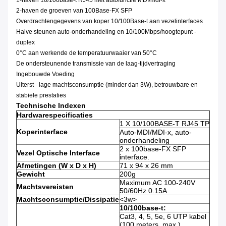
1-haven 10/100base-t RJ45 met autofunctie MDI/mdi-x
2-haven de groeven van 100Base-FX SFP
Overdrachtengegevens van koper 10/100Base-t aan vezelinterfaces
Halve steunen auto-onderhandeling en 10/100Mbps/hoogtepunt -
duplex
0°C aan werkende de temperatuurwaaier van 50°C
De ondersteunende transmissie van de laag-tijdvertraging
Ingebouwde Voeding
Uiterst - lage machtsconsumptie (minder dan 3W), betrouwbare en
stabiele prestaties
Technische Indexen
Hardwarespecificaties
1 X 10/100BASE-T RJ45 TP
Koperinterface
Auto-MDI/MDI-x, auto-
onderhandeling
2 x 100base-FX SFP
Vezel Optische Interface
interface.
Afmetingen (W x D x H)
71 x 94 x 26 mm
Gewicht
200g
Maximum AC 100-240V
Machtsvereisten
50/60Hz 0.15A
Machtsconsumptie/Dissipatie
<3w>
10/100base-t:
Cat3, 4, 5, 5e, 6 UTP kabel
(100 meters, max.)