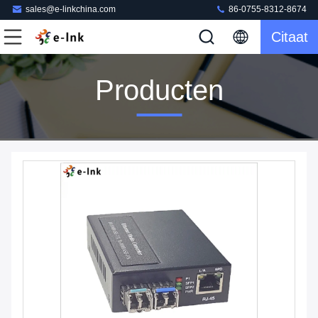
sales@e-linkchina.com
86-0755-8312-8674
Citaat
Producten