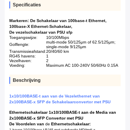
Specificaties
Markeren:
De Schakelaar van 100base-t Ethernet
,
100base-X Ethernet-Schakelaar
,
De vezelschakelaar van PSU sfp
Toegangswijze:
10/100Mbps
multi-mode 50/125μm of 62.5/125μm;
Golflengte:
single-mode 9/125μm
Transmissieafstand:
20/40/60 km
RG45 havens:
1
Vezelhaven:
2
Voeding:
Maximum AC 100-240V 50/60Hz 0.15A
Beschrijving
1x10/100BASE-t aan van de Vezelethernet van
2x100BASE-x SFP de Schakelaarconvertor met PSU
Ethernetschakelaar 1x10/100BASE-t aan de Media van
2x100BASE-x SFP Convertor met PSU
De Voordelen
van
de
Ethernetschakelaar
: