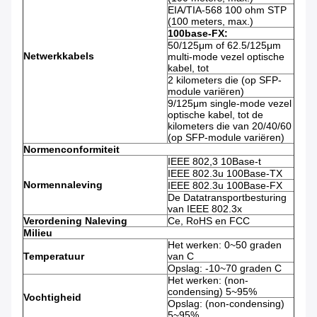
EIA/TIA-568 100 ohm STP
(100 meters, max.)
100base-FX:
50/125μm of 62.5/125μm
Netwerkkabels
multi-mode vezel optische
kabel, tot
2 kilometers die (op SFP-
module variëren)
9/125μm single-mode vezel
optische kabel, tot de
kilometers die van 20/40/60
(op SFP-module variëren)
Normenconformiteit
IEEE 802,3 10Base-t
IEEE 802.3u 100Base-TX
Normennaleving
IEEE 802.3u 100Base-FX
De Datatransportbesturing
van IEEE 802.3x
Verordening Naleving
Ce, RoHS en FCC
Milieu
Het werken: 0~50 graden
Temperatuur
van C
Opslag: -10~70 graden C
Het werken: (non-
condensing) 5~95%
Vochtigheid
Opslag: (non-condensing)
5~95%