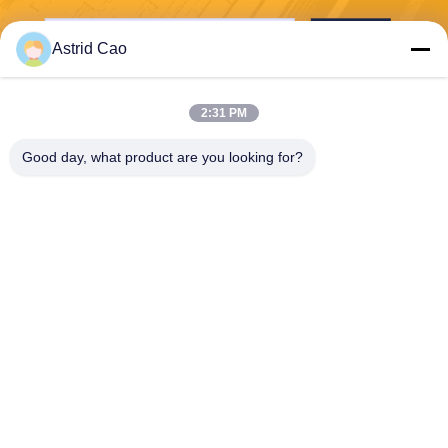
Stuur
Astrid Cao
2:31 PM
Good day, what product are you looking for?
E-Link China Technology Co.,LTD
sales@e-linkchina.com
86-0755-8312-8674
5F, de Bouwd Zuiden, Jinsh
enghui- Science park, Nr 3,
Dafu-Road, Fucheng-Straat,
Guanlan, Longhua-District,
Shenzhen, China