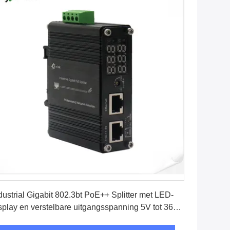
Vind de beste prijs
dustrial Gigabit 802.3bt PoE++ Splitter met LED-
splay en verstelbare uitgangsspanning 5V tot 36V
C