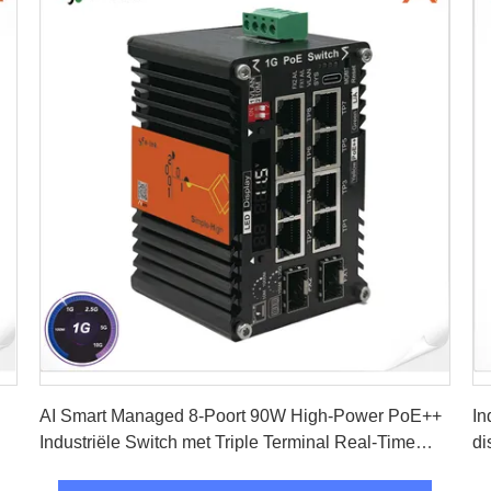
Vind de beste prijs
AI Smart Managed 8-Poort 90W High-Power PoE++
In
Industriële Switch met Triple Terminal Real-Time
di
Monitoring en Zonne-spanningsbooster 9-54VDC
D