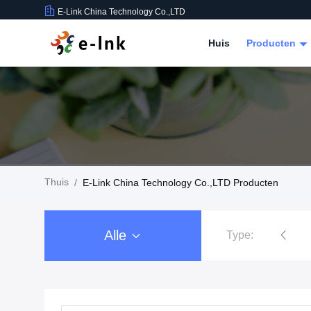
E-Link China Technology Co.,LTD
Huis
Producten
Thuis
/
E-Link China Technology Co.,LTD Producten
Alle
Type:
Industriële PoE Schakelaar