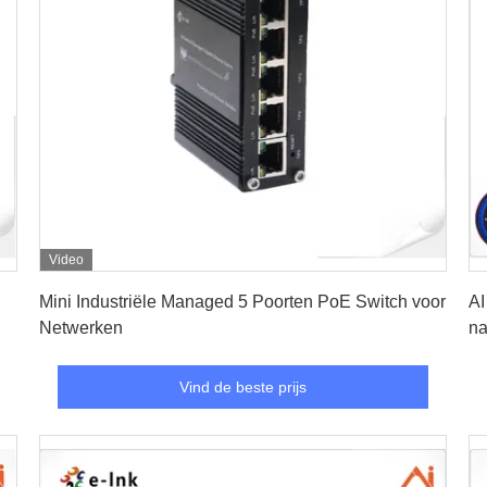
Video
Vind de beste prijs
Mini Industriële Managed 5 Poorten PoE Switch voor
AI
Netwerken
na
Vind de beste prijs