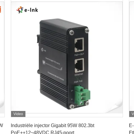
Video
V
Vind de beste prijs
0W
Industriële injector Gigabit 95W 802.3bt
E-
PoE++12~48VDC RJ45-poort
Et