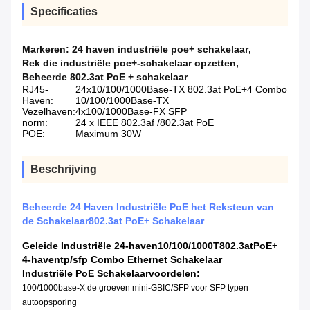
Specificaties
Markeren:
24 haven industriële poe+ schakelaar
,
Rek die industriële poe+-schakelaar opzetten
,
Beheerde 802.3at PoE + schakelaar
RJ45-
24x10/100/1000Base-TX 802.3at PoE+4 Combo
Haven:
10/100/1000Base-TX
Vezelhaven:
4x100/1000Base-FX SFP
norm:
24 x IEEE 802.3af /802.3at PoE
POE:
Maximum 30W
Beschrijving
Beheerde 24 Haven Industriële PoE het Reksteun van
de Schakelaar802.3at PoE+ Schakelaar
Geleide Industriële 24-haven10/100/1000T802.3atPoE+
4-haventp/sfp Combo Ethernet Schakelaar
Industriële PoE Schakelaar
voordelen:
100/1000base-X de groeven mini-GBIC/SFP voor SFP typen
autoopsporing