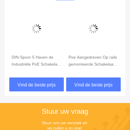
DIN-Spoor 5 Haven de
Poe Aangedreven Op rails
In
Industriële PoE Schakelaar
gemonteerde Schakelaar 4
Gi
van Schakelaarsfp Gigabit
Haven 10/100/1000T
8 
Ethernet
802.3bt 90W van DIN
80
Vind de beste prijs
Vind de beste prijs
Stuur uw vraag
Stuur ons uw verzoek en 
wij zullen u zo snel 