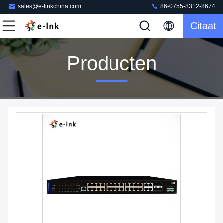
sales@e-linkchina.com
86-0755-8312-8674
Citaat
Producten