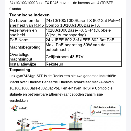
24x10/100/1000Base-TX RJ45-havens, de havens van 4xTP/SFP
Combo
Technische Indexen
De haven en de
24x10/100/1000Base-TX 802.3at PoE+4
snelheid van RJ45
Combo 10/100/1000Base-TX
Vezelhaven en
4x100/1000Base-FX SFP (Dubbele
snelheid
Wijze, Autoopsporing)
PoE Norm
24 x IEEE 802.3af /IEEE 802.3at PoE
Max. PoE begroting 30W van de
Machtsbegroting
outputmacht
Overtollige
Gelijkstroom 48-57V
machtsinput
Installatiewijze
Reksteun
Toepassing
Lnk-gym7424gp-SFP is de Reeks een nieuwe generatie industriële
Macht over Ethernet Beheerde Ethernet-schakelaar met 24-haven
10/100/1000Base-t 802.3at PoE+ en 4-haven TP/SFP Combo die
stabiele en betrouwbare Ethernet-aangeboden transmissie
verstrekken