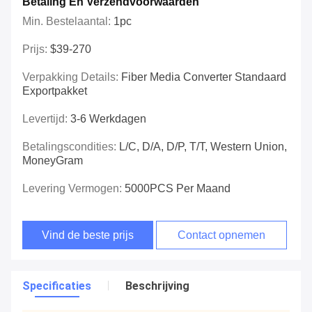
Betaling En Verzendvoorwaarden
Min. Bestelaantal:
1pc
Prijs:
$39-270
Verpakking Details:
Fiber Media Converter Standaard
Exportpakket
Levertijd:
3-6 Werkdagen
Betalingscondities:
L/C, D/A, D/P, T/T, Western Union,
MoneyGram
Levering Vermogen:
5000PCS Per Maand
Vind de beste prijs
Contact opnemen
Specificaties
Beschrijving