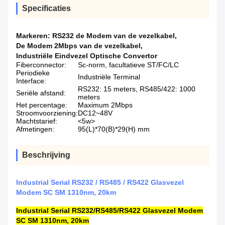
Specificaties
Markeren:
RS232 de Modem van de vezelkabel
,
De Modem 2Mbps van de vezelkabel
,
Industriële Eindvezel Optische Convertor
Fiberconnector:
Sc-norm, facultatieve ST/FC/LC
Periodieke
Industriële Terminal
Interface:
RS232: 15 meters, RS485/422: 1000
Seriële afstand:
meters
Het percentage:
Maximum 2Mbps
Stroomvoorziening:
DC12~48V
Machtstarief:
<5w>
Afmetingen:
95(L)*70(B)*29(H) mm
Beschrijving
Industrial Serial RS232 / RS485 / RS422 Glasvezel
Modem SC SM 1310nm, 20km
Industrial Serial RS232/RS485/RS422 Glasvezel Modem
SC SM 1310nm, 20km