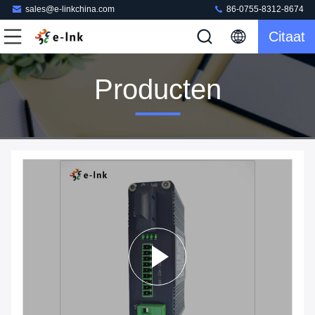
sales@e-linkchina.com
86-0755-8312-8674
Citaat
Producten