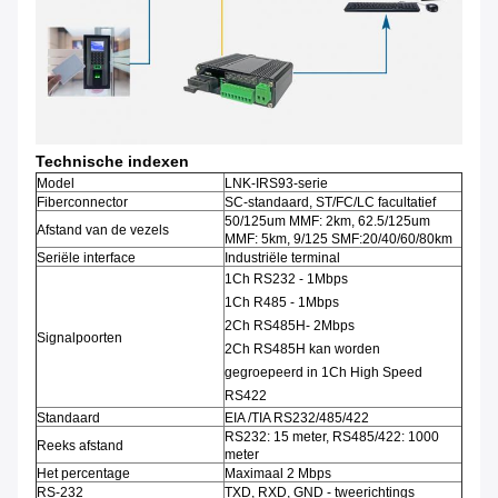
Technische indexen
Model
LNK-IRS93-serie
Fiberconnector
SC-standaard, ST/FC/LC facultatief
50/125um MMF: 2km, 62.5/125um
Afstand van de vezels
MMF: 5km, 9/125 SMF:20/40/60/80km
Seriële interface
Industriële terminal
1Ch RS232 - 1Mbps
1Ch R485 - 1Mbps
2Ch RS485H- 2Mbps
Signalpoorten
2Ch RS485H kan worden
gegroepeerd in 1Ch High Speed
RS422
Standaard
EIA /TIA RS232/485/422
RS232: 15 meter, RS485/422: 1000
Reeks afstand
meter
Het percentage
Maximaal 2 Mbps
RS-232
TXD, RXD, GND - tweerichtings