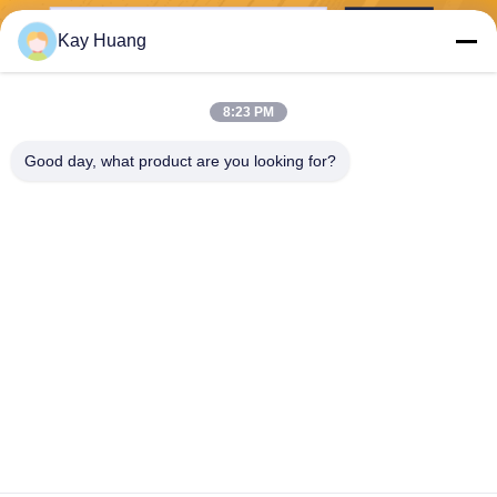
Stuur
Kay Huang
8:23 PM
Good day, what product are you looking for?
E-Link China Technology Co.,LTD
sales@e-linkchina.com
86-0755-8312-8674
5F, de Bouwd Zuiden, Jinsh
enghui- Science park, Nr 3,
Dafu-Road, Fucheng-Straat,
Guanlan, Longhua-District,
Shenzhen, China