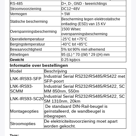
RS-485
D+, D-, GND - tweerichtings
Stroomvoorziening
DC12~48V
Vermogen
< 5W
Bescherming tegen elektrostatische
Statische bescherming
ontlading (ESD) van 15 KV
1500 W/sec
Overspanningsbescherming
overspanningsbescherming
Operatietemperatuur
-25°C tot +75°C
Bergingstemperatuur
-40°C tot +85°C
Bewaarvochtigheid
5% tot 90% niet-afnemend
Afmetingen
95 ((L) * 70 ((W) * 29 ((H) mm
Gewicht
0.25 kg/pcs
Informatie over bestellingen
Model
Beschrijving
Industrial Serial RS232/RS485/RS422 met
LNK-IRS93-SFP
SFP-poort
LNK-IRS93-
Industrial Serial RS232/RS485/RS422, SC
SCMM
MM 850nm, 550m
Industrial Serial RS232/RS485/RS422, SC
LNK-IRS93-SC20
SM 1310nm, 20km
️ De standaard DIN-Rail-beugel is
Montageopties
geïnstalleerd, de wandbeugel is
inbegrepen.
De elektriciteitsvoorziening moet apart
Stroomopties
worden gekocht.
Tags: