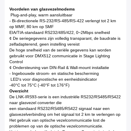
Voordelen van glasvezelmodems
️ Plug-and-play, warm aansluitbaar
- Bi-directionele RS-232/RS-485/RS-422 verlengt tot 2 km
op MMF, 80 km op SMF
EIA/TIA-standaard RS232/485/422, 0~2Mbps snelheid
¢ De seriegegevens zijn volledig transparant, de baudrate is
zelfadapterend, geen instelling vereist
De hoge snelheid van de seriële gegevens kan worden
gebruikt voor DMX512 communicatie in Stage Lighting
Control
¢ Ondersteuning van DIN-Rail & Wall-mount installatie
- Ingebouwde stroom- en statische bescherming
️ LED's voor diagnostische en eenheidsindicator
-40°C tot 75°C (-40°F tot 176°F)
Overzicht
De LNK-IRS93-serie is een industriële RS232/RS485/RS422
naar glasvezel converter die
een standaard RS232/RS485/RS422 signaal naar een
glasvezelverbinding om het signaal tot 2 km te verlengen op
Het gebruik van optische vezelcommunicatie lost de
problemen op van de optische vezelcommunicatie.