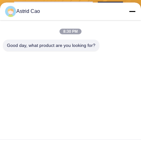
Stuur
Astrid Cao
8:30 PM
Good day, what product are you looking for?
E-Link China Technology Co.,LTD
sales@e-linkchina.com
86-0755-8312-8674
5F, de Bouwd Zuiden, Jinsh
enghui- Science park, Nr 3,
Dafu-Road, Fucheng-Straat,
Guanlan, Longhua-District,
Shenzhen, China
China Goede kwaliteit Industriële PoE Schakelaar Auteursrecht © 2026 E-