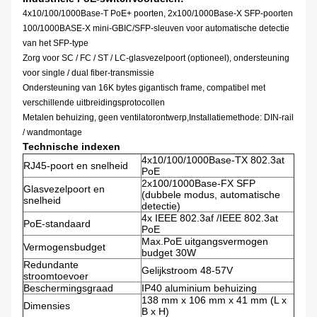
4x10/100/1000Base-T PoE+ poorten, 2x100/1000Base-X SFP-poorten
100/1000BASE-X mini-GBIC/SFP-sleuven voor automatische detectie
van het SFP-type
Zorg voor SC / FC / ST / LC-glasvezelpoort (optioneel), ondersteuning
voor single / dual fiber-transmissie
Ondersteuning van 16K bytes gigantisch frame, compatibel met
verschillende uitbreidingsprotocollen
Metalen behuizing, geen ventilatorontwerp,
Installatiemethode: DIN-rail
/ wandmontage
Technische indexen
4x10/100/1000Base-TX 802.3at
RJ45-poort en snelheid
PoE
2x100/1000Base-FX SFP
Glasvezelpoort en
(dubbele modus, automatische
snelheid
detectie)
4x IEEE 802.3af /IEEE 802.3at
PoE-standaard
PoE
Max.PoE uitgangsvermogen
Vermogensbudget
budget 30W
Redundante
Gelijkstroom 48-57V
stroomtoevoer
Beschermingsgraad
IP40 aluminium behuizing
138 mm x 106 mm x 41 mm (L x
Dimensies
B x H)