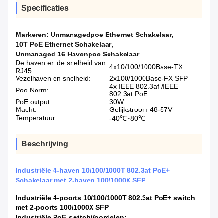
Specificaties
Markeren:
Unmanagedpoe Ethernet Schakelaar
,
10T PoE Ethernet Schakelaar
,
Unmanaged 16 Havenpoe Schakelaar
De haven en de snelheid van
4x10/100/1000Base-TX
RJ45:
Vezelhaven en snelheid:
2x100/1000Base-FX SFP
4x IEEE 802.3af /IEEE
Poe Norm:
802.3at PoE
PoE output:
30W
Macht:
Gelijkstroom 48-57V
Temperatuur:
-40℃~80℃
Beschrijving
Industriële 4-haven 10/100/1000T 802.3at PoE+
Schakelaar met 2-haven 100/1000X SFP
Industriële 4-poorts 10/100/1000T 802.3at PoE+ switch
met 2-poorts 100/1000X SFP
Industriële PoE-switch
Voordelen: