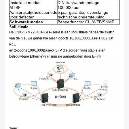
Installatie modus
DIN trail/wandmontage
MTBF
100.000 uur
Aansprakelijkheidsperiode
5 jaar garantie, levenslange
voor defecten
technische ondersteuning
Softwarefuncties
Beheerfunctie: CLI/WEB/SNMP
Sollicitatie
De LNK-GYM7204GP-SFP-serie is een industriële beheerde switch
van de nieuwe generatie met 4-poorts 10/100/1000Base-T 802.3at
PoE+
en 2-poorts 100/1000Base-X SFP die zorgen voor stabiele en
betrouwbare Ethernet-transmissie aangeboden door E-link
Tags: