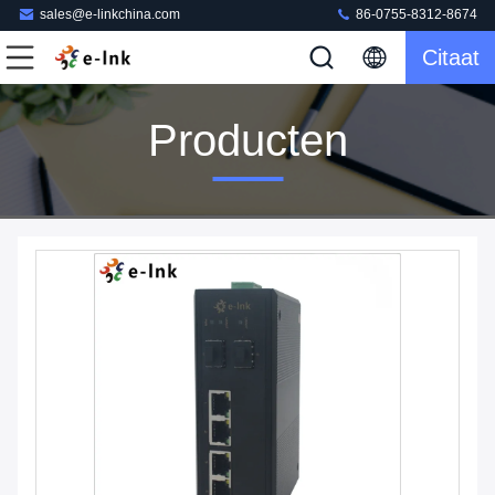
sales@e-linkchina.com
86-0755-8312-8674
Citaat
Producten