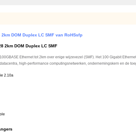
 2km DOM Duplex LC SMF van RoHSsfp
28 2km DOM Duplex LC SMF
 100GBASE Ethernet tot 2km over enige wijzevezel (SMF). Het 100 Gigabit Ethernet
s datacentra, high-performance computingsnetwerken, ondernemingskern en de toep
sie 2.10a
ole
angers