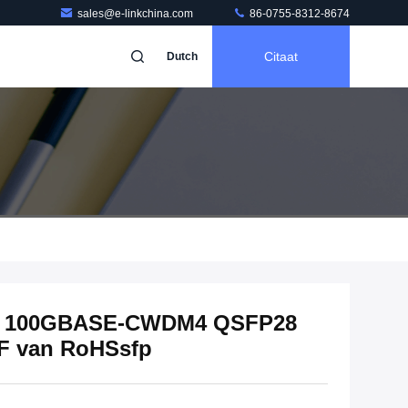
sales@e-linkchina.com
86-0755-8312-8674
Citaat
Dutch
rs 100GBASE-CWDM4 QSFP28
F van RoHSsfp