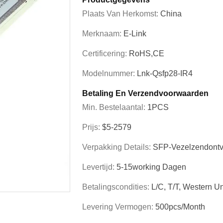
Plaats Van Herkomst:
China
Merknaam:
E-Link
Certificering:
RoHS,CE
Modelnummer:
Lnk-Qsfp28-IR4
Betaling En Verzendvoorwaarden
Min. Bestelaantal:
1PCS
Prijs:
$5-2579
Verpakking Details:
SFP-Vezelzendont
Levertijd:
5-15working Dagen
Betalingscondities:
L/C, T/T, Western Un
Levering Vermogen:
500pcs/month