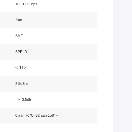
103.125Gbps
2km
SMF
SPELD
<-11>
2.5dBm
>
3.5dB
0 aan 70°C (32 aan 158°F)