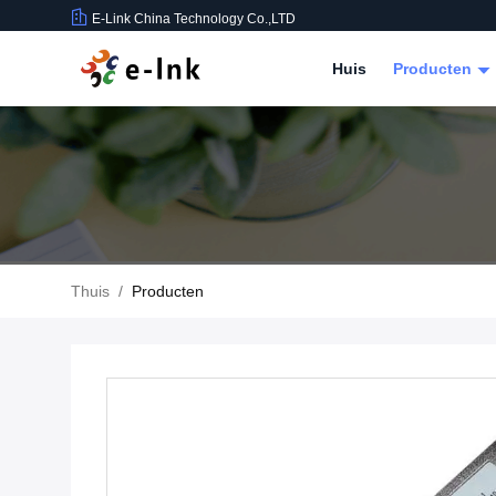
E-Link China Technology Co.,LTD
Huis
Producten
Thuis
/
Producten