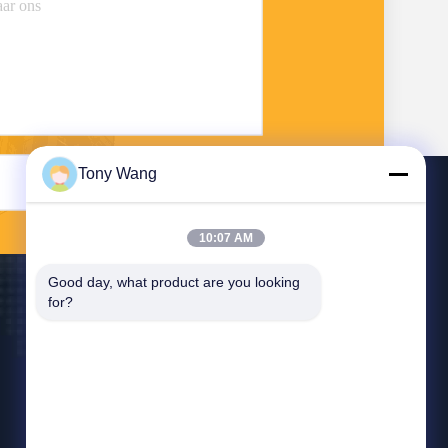
Tony Wang
Stuur
10:07 AM
Good day, what product are you looking 
for?
Neem Contact Met Ons Op
sales@e-linkchina.com
86-0755-8312-8674
5F, de Bouwd Zuiden, Jinshenghui- Science park,