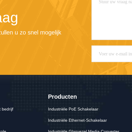
aag
llen u zo snel mogelijk 
Producten
 bedrijf
Industriële PoE Schakelaar
Industriële Ethernet-Schakelaar
role
Industriële Glasvezel Media Converter