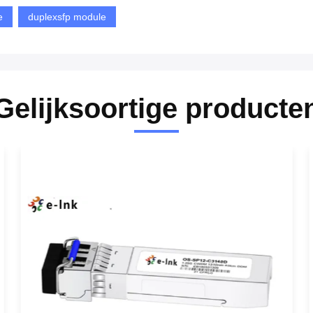
e
duplexsfp module
Gelijksoortige producte