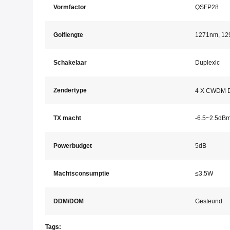
Vormfactor
QSFP28
Golflengte
1271nm, 12
Schakelaar
Duplexlc
Zendertype
4 X CWDM 
TX macht
-6.5~2.5dB
Powerbudget
5dB
Machtsconsumptie
≤
3.5W
DDM/DOM
Gesteund
Tags: