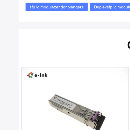
sfp lc modulezendontvangers
Duplexsfp lc modul