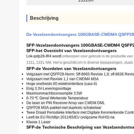
1331nm
Beschrijving
De Vezelzendontvangers 100GBASE-CWDM4 QSFP28
SFP-Vezelzendontvangers 100GBASE-CWDM4 QSFP
SFP-het Overzicht van Vezelzendontvangers
Lnk-qsfp28-IR4 wordt
ontworpen voor gebruik in de productie van
1311, 1331 NM. Het is geschikt om in diverse toepassingen, zoal
SFP-de Voordelen van Vezelzendontvangers
Volgzaam met QSFP28-Norm:
Sff-8665 Revisie 1,9, sff-8636 Revi
Volgzaam met Revisie 1,1 van CWDM4 MSA
Hoge snelheids I/O elektrointerface (caui-4)
Enig 3.3V-Leveringsvoltage
Maximummachtsconsumptie 3.5W
0-70 ºC Geval Werkende Temperatuur
De laser en PIN Receiver Array van CWDM DML
QSFP28 MSA-pakket met duplexlc-schakelaar
Twee Draad Periodieke Interface met Digitale Kenmerkende Contr
Leeft de EU Richtlijn 2011/65/EU (volgzame RoHS) na
Klasse 1 Laser
SFP-de
Technische Beschrijving van
Vezelzendontv