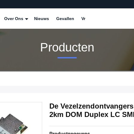
Over Ons
Nieuws
Gevallen
Vr
Producten
De Vezelzendontvange
2km DOM Duplex LC SM
Productgegevens