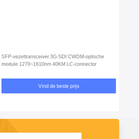
Vid
SFP-vezeltransceiver 3G-SDI CWDM-optische
10G
module 1270~1610nm 40KM LC-connector
10G
Vind de beste prijs