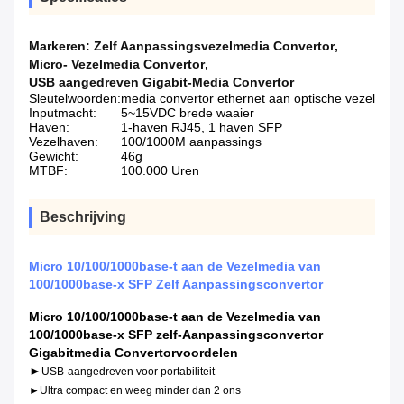
Markeren:
Zelf Aanpassingsvezelmedia Convertor
,
Micro- Vezelmedia Convertor
,
USB aangedreven Gigabit-Media Convertor
Sleutelwoorden:
media convertor ethernet aan optische vezel
Inputmacht:
5~15VDC brede waaier
Haven:
1-haven RJ45, 1 haven SFP
Vezelhaven:
100/1000M aanpassings
Gewicht:
46g
MTBF:
100.000 Uren
Beschrijving
Micro 10/100/1000base-t aan de Vezelmedia van
100/1000base-x SFP Zelf Aanpassingsconvertor
Micro 10/100/1000base-t aan de Vezelmedia van
100/1000base-x SFP zelf-Aanpassingsconvertor
Gigabitmedia Convertor
voordelen
►
USB-aangedreven voor portabiliteit
►Ultra compact en weeg minder dan 2 ons