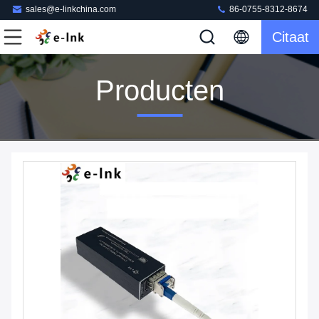
sales@e-linkchina.com
86-0755-8312-8674
Citaat
Producten