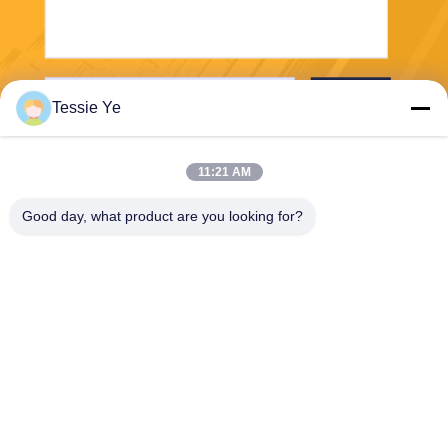
Stuur
Tessie Ye
11:21 AM
Good day, what product are you looking for?
E-Link China Technology Co.,LTD
sales@e-linkchina.com
86-0755-8312-8674
5F, de Bouwd Zuiden, Jinsh
enghui- Science park, Nr 3,
Dafu-Road, Fucheng-Straat,
Guanlan, Longhua-District,