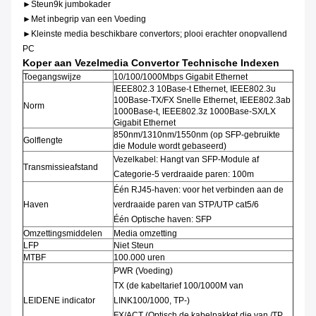
►Steun9k jumbokader
►Met inbegrip van een Voeding
►Kleinste media beschikbare convertors; plooi erachter onopvallend
PC
Koper aan Vezelmedia Convertor Technische Indexen
Toegangswijze
10/100/1000Mbps Gigabit Ethernet
IEEE802.3 10Base-t Ethernet, IEEE802.3u
100Base-TX/FX Snelle Ethernet, IEEE802.3ab
Norm
1000Base-t, IEEE802.3z 1000Base-SX/LX
Gigabit Ethernet
850nm/1310nm/1550nm (op SFP-gebruikte
Golflengte
die Module wordt gebaseerd)
Vezelkabel: Hangt van SFP-Module af
Transmissieafstand
Categorie-5 verdraaide paren: 100m
Één RJ45-haven: voor het verbinden aan de
Haven
verdraaide paren van STP/UTP cat5/6
Één Optische haven: SFP
Omzettingsmiddelen
Media omzetting
LFP
Niet Steun
MTBF
100.000 uren
PWR (Voeding)
TX (de kabeltarief 100/1000M van
LEIDENE indicator
LINK100/1000, TP-)
FX/ACT (Optisch de kabelpakket die van /TP