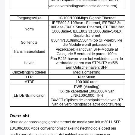
van de verbindingsactie actie door:sturen)
Toegangswijze
10/100/1000Mbps Gigabit Ethernet
IEEE802.3 10Base-t Ethernet, IEEE802.3u
100Base-TX/FX Snelle Ethernet, IEEE802.3ab
Norm
1000Base-t, IEEE802.3z 1000Base-SX/LX
Gigabit Ethernet
850nm/1310nm/1550nm (op SFP-gebruikte
Golflengte
die Module wordt gebaseerd)
Vezelkabel: Hangt van SFP-Module af
Transmissieafstand
Categorie-5 verdraaide paren: 100m
Één RJ45-haven: voor het verbinden aan de
Haven
verdraaide paren van STP/UTP cat5/6
Één Optische haven: SFP
Omzettingsmiddelen
Media omzetting
LFP
Niet Steun
MTBF
100.000 uren
PWR (Voeding)
TX (de kabeltarief 100/1000M van
LEIDENE indicator
LINK100/1000, TP-)
FX/ACT (Optisch de kabelpakket die van /TP
van de verbindingsactie actie door:sturen)
Overzicht
Keurt de aanpassingsgigabit ethernet de media van lnk-m3011-SFP
10/100/1000Mbps convertor omschakelingstechnologie goed om
media omzetting te vervullen. Het voldoet aan de normen van