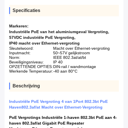
Specificaties
Markeren:
Industriële PoE van het aluminiumgeval Vergroting
,
57VDC industriële PoE Vergroting
,
IP40 macht over Ethernet-vergroting
Sleutelwoord:
Macht over Ethernet-vergroting
Inputmacht:
50~57V gelijkstroom
Norm:
IEEE 802.3at/at/bt
Beveiligingsniveau:
IP 40
OPZETTENDE OPTIES:
DIN-rail / wandmontage
Werkende Temperatuur:
-40 aan 80°C
Beschrijving
Industriële PoE Vergroting 4 van 1Port 802.3bt PoE
Haven802.3af/at Macht over Ethernet-Vergroting
PoE Vergrotings Industriële 1-haven 802.3bt PoE aan 4-
haven 802.3af/at Gigabit PoE Repeater