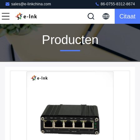
sales@e-linkchina.com
86-0755-8312-8674
Citaat
Producten