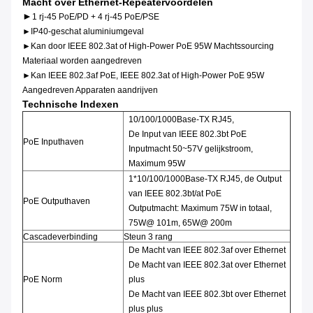
Macht over Ethernet-Repeatervoordelen
►
1 rj-45 PoE/PD + 4 rj-45 PoE/PSE
►IP40-geschat aluminiumgeval
►Kan door IEEE 802.3at of High-Power PoE 95W Machtssourcing
Materiaal worden aangedreven
►Kan IEEE 802.3af PoE, IEEE 802.3at of High-Power PoE 95W
Aangedreven Apparaten aandrijven
Technische Indexen
10/100/1000Base-TX RJ45,
De Input van IEEE 802.3bt PoE
PoE Inputhaven
Inputmacht 50~57V gelijkstroom,
Maximum 95W
1*10/100/1000Base-TX RJ45, de Output
van IEEE 802.3bt/at PoE
PoE Outputhaven
Outputmacht: Maximum 75W in totaal,
75W@ 101m, 65W@ 200m
Cascadeverbinding
Steun 3 rang
De Macht van IEEE 802.3af over Ethernet
De Macht van IEEE 802.3at over Ethernet
PoE Norm
plus
De Macht van IEEE 802.3bt over Ethernet
plus plus