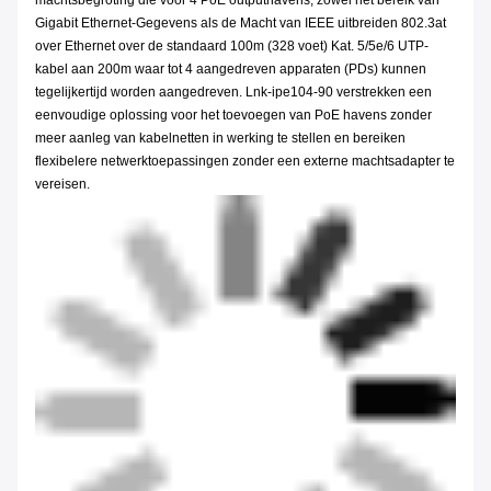
machtsbegroting die voor 4 PoE outputhavens, zowel het bereik van
Gigabit Ethernet-Gegevens als de Macht van IEEE uitbreiden 802.3at
over Ethernet over de standaard 100m (328 voet) Kat. 5/5e/6 UTP-
kabel aan 200m waar tot 4 aangedreven apparaten (PDs) kunnen
tegelijkertijd worden aangedreven. Lnk-ipe104-90 verstrekken een
eenvoudige oplossing voor het toevoegen van PoE havens zonder
meer aanleg van kabelnetten in werking te stellen en bereiken
flexibelere netwerktoepassingen zonder een externe machtsadapter te
vereisen.