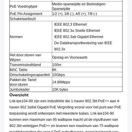
Medio-spanwijdte en Beëindigen-
PoE Voedingtype
Spanwijdte
PoE Pin Assignment
1/2 (+), 3/6 (-), 4/5 (+), 7/8 (-)
Schakelaarbezit
IEEE 802,3 Ethernet
IEEE 802.3u Snelle Ethernet
Normen
IEEE 802.3ab Gigabit Ethernet
De Datatransportbesturing van IEEE
802.3x
Het door:sturen van
Opslag en Voorwaarts
Wijzen
Transmissieafstand
100m
MAC Table
8K
Omschakelingscapaciteit
10Gbps
Pakket die Tarief
14.88Mpps
door:sturen
Jumbokader
10K bytes
Overzicht
Lnk-ipe104-90 zijn een industriële die 1-haven 802.3bt PoE++ aan 4-
haven 802.3af/at Gigabit PoE Vergroting vooral voor het punt aan PoE
toepassing wordt ontworpen met meerdere balies. Lnk-ipe104-90
kunnen een maximum van 95 wattspoe macht uit de inputhaven van
802.3bt verkrijgen PoE++ en leveren een maximum van 75 wattspoe