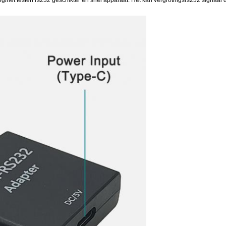
het testen rs232 geschikter en snel apparaat. Het kan vergrotingsrs232 signaal d