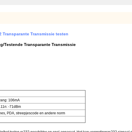
2 Transparante Transmissie testen
ig/Testende Transparante Transmissie
vang: 106mA
.11n: -71dBm
ines, PDA, streepjescode en andere norm