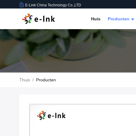
E-Link China Technology Co.,LTD
Huis
Producten
Thuis
/
Producten