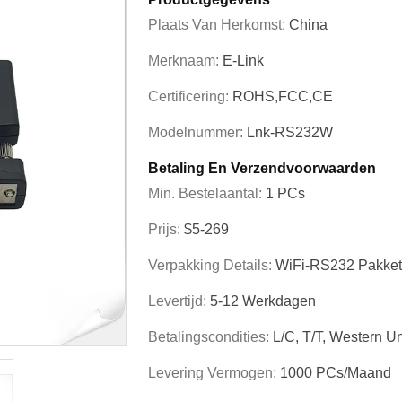
Plaats Van Herkomst:
China
Merknaam:
E-Link
Certificering:
ROHS,FCC,CE
Modelnummer:
Lnk-RS232W
Betaling En Verzendvoorwaarden
Min. Bestelaantal:
1 PCs
Prijs:
$5-269
Verpakking Details:
WiFi-RS232 Pakket 
Levertijd:
5-12 Werkdagen
Betalingscondities:
L/C, T/T, Western 
Levering Vermogen:
1000 PCs/maand