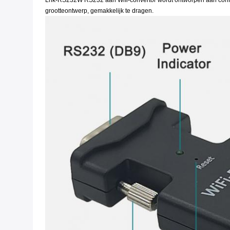
Lnk-RS232W RS232 aan Wifi-convertor wordt ontworpen aan config/
grootteontwerp, gemakkelijk te dragen.