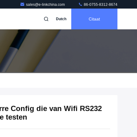
sales@e-linkchina.com
86-0755-8312-8674
Citaat
Dutch
rre Config die van Wifi RS232
e testen