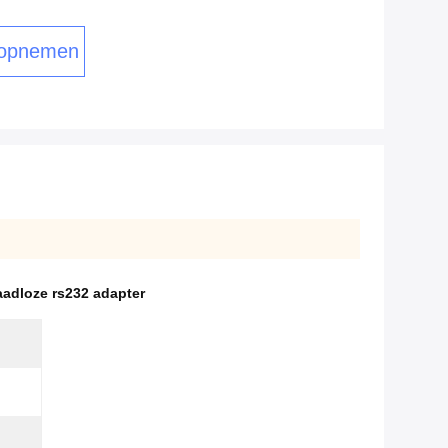
 opnemen
aadloze rs232 adapter