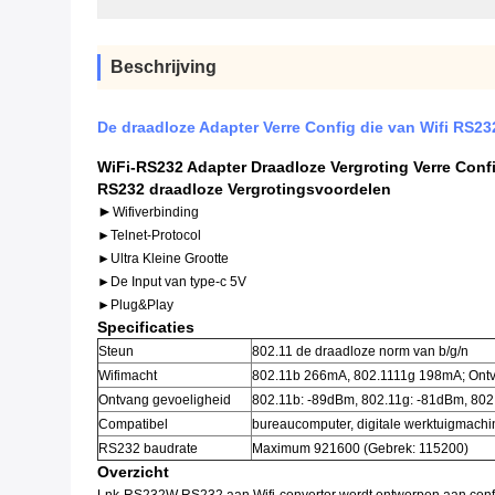
Beschrijving
De draadloze Adapter Verre Config die van Wifi RS23
WiFi-RS232 Adapter Draadloze Vergroting Verre Conf
RS232 draadloze Vergrotingsvoordelen
►
Wifiverbinding
►Telnet-Protocol
►Ultra Kleine Grootte
►De Input van type-c 5V
►Plug&Play
Specificaties
Steun
802.11 de draadloze norm van b/g/n
Wifimacht
802.11b 266mA, 802.1111g 198mA; Ont
Ontvang gevoeligheid
802.11b: -89dBm, 802.11g: -81dBm, 802
Compatibel
bureaucomputer, digitale werktuigmach
RS232 baudrate
Maximum 921600 (Gebrek: 115200)
Overzicht