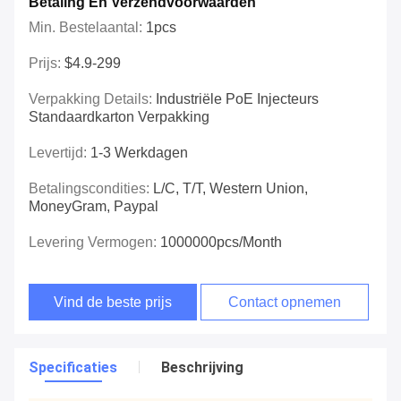
Betaling En Verzendvoorwaarden
Min. Bestelaantal:
1pcs
Prijs:
$4.9-299
Verpakking Details:
Industriële PoE Injecteurs
Standaardkarton Verpakking
Levertijd:
1-3 Werkdagen
Betalingscondities:
L/C, T/T, Western Union,
MoneyGram, Paypal
Levering Vermogen:
1000000pcs/Month
Vind de beste prijs
Contact opnemen
Specificaties
Beschrijving