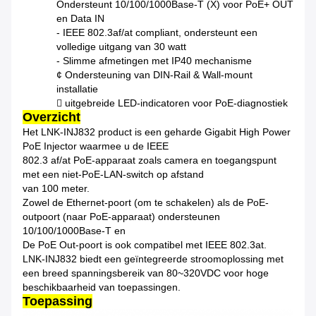
Ondersteunt 10/100/1000Base-T (X) voor PoE+ OUT
en Data IN
- IEEE 802.3af/at compliant, ondersteunt een
volledige uitgang van 30 watt
- Slimme afmetingen met IP40 mechanisme
¢ Ondersteuning van DIN-Rail & Wall-mount
installatie
 uitgebreide LED-indicatoren voor PoE-diagnostiek
Overzicht
Het LNK-INJ832 product is een geharde Gigabit High Power
PoE Injector waarmee u de IEEE
802.3 af/at PoE-apparaat zoals camera en toegangspunt
met een niet-PoE-LAN-switch op afstand
van 100 meter.
Zowel de Ethernet-poort (om te schakelen) als de PoE-
outpoort (naar PoE-apparaat) ondersteunen
10/100/1000Base-T en
De PoE Out-poort is ook compatibel met IEEE 802.3at.
LNK-INJ832 biedt een geïntegreerde stroomoplossing met
een breed spanningsbereik van 80~320VDC voor hoge
beschikbaarheid van toepassingen.
Toepassing