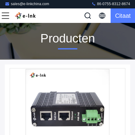
sales@e-linkchina.com
86-0755-8312-8674
Citaat
Producten