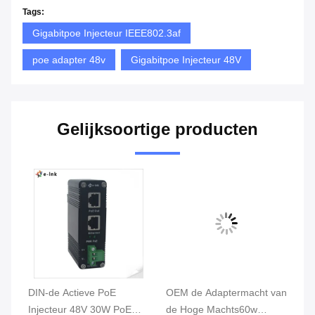
Tags:
Gigabitpoe Injecteur IEEE802.3af
poe adapter 48v
Gigabitpoe Injecteur 48V
Gelijksoortige producten
Vi
DIN-de Actieve PoE
OEM de Adaptermacht van
de
Injecteur 48V 30W PoE
de Hoge Machts60w
Ad