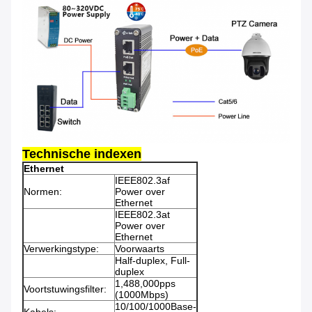
Technische indexen
Ethernet
IEEE802.3af
Normen:
Power over
Ethernet
IEEE802.3at
Power over
Ethernet
Verwerkingstype:
Voorwaarts
Half-duplex, Full-
duplex
1,488,000pps
Voortstuwingsfilter:
(1000Mbps)
10/100/1000Base-