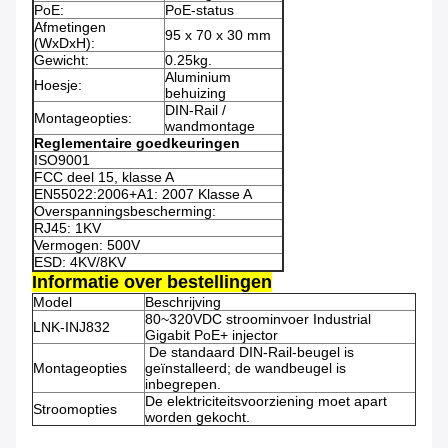
PoE:
PoE-status
Afmetingen
95 x 70 x 30 mm
(WxDxH):
Gewicht:
0.25kg.
Aluminium
Hoesje:
behuizing
DIN-Rail /
Montageopties:
wandmontage
Reglementaire goedkeuringen
ISO9001
FCC deel 15, klasse A
EN55022:2006+A1: 2007 Klasse A
Overspanningsbescherming:
RJ45: 1KV
Vermogen: 500V
ESD: 4KV/8KV
Informatie over bestellingen
Model
Beschrijving
80~320VDC stroominvoer Industrial
LNK-INJ832
Gigabit PoE+ injector
️ De standaard DIN-Rail-beugel is
Montageopties
geïnstalleerd; de wandbeugel is
inbegrepen.
De elektriciteitsvoorziening moet apart
Stroomopties
worden gekocht.