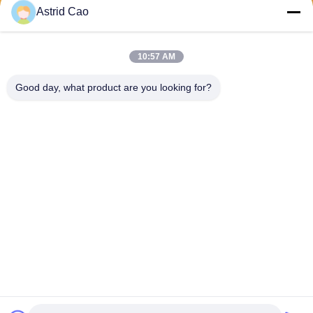
Stuur
Astrid Cao
10:57 AM
Good day, what product are you looking for?
E-Link China Technology Co.,LTD
sales@e-linkchina.com
86-0755-8312-8674
5F, de Bouwd Zuiden, Jinsh
enghui- Science park, Nr 3,
Dafu-Road, Fucheng-Straat,
Guanlan, Longhua-District,
Shenzhen, China
China Goede kwaliteit Industriële PoE Schakelaar Auteursrecht © 2026 E-
link China Technology Co.,LTD Alle rechten voorbehouden.