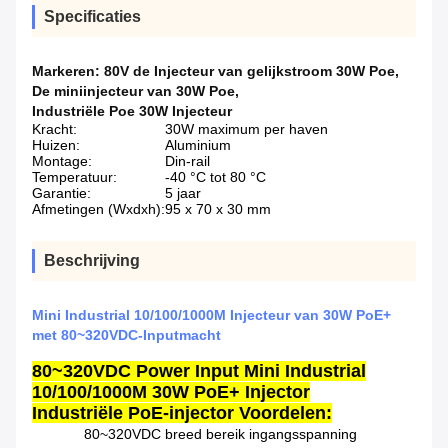
Specificaties
Markeren:
80V de Injecteur van gelijkstroom 30W Poe
,
De miniinjecteur van 30W Poe
,
Industriële Poe 30W Injecteur
Kracht:
30W maximum per haven
Huizen:
Aluminium
Montage:
Din-rail
Temperatuur:
-40 °C tot 80 °C
Garantie:
5 jaar
Afmetingen (Wxdxh):
95 x 70 x 30 mm
Beschrijving
Mini Industrial 10/100/1000M Injecteur van 30W PoE+
met 80~320VDC-Inputmacht
80~320VDC Power Input Mini Industrial
10/100/1000M 30W PoE+ Injector
Industriële PoE-injector
Voordelen:
️ 80~320VDC breed bereik ingangsspanning