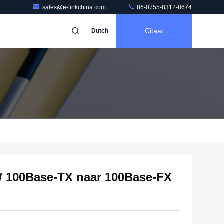
sales@e-linkchina.com
86-0755-8312-8674
Citaat
Dutch
0 / 100Base-TX naar 100Base-FX