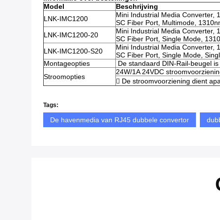
Model
Beschrijving
Mini Industrial Media Converter
LNK-IMC1200
SC Fiber Port, Multimode, 1310
Mini Industrial Media Converter
LNK-IMC1200-20
SC Fiber Port, Single Mode, 13
Mini Industrial Media Converter
LNK-IMC1200-S20
SC Fiber Port, Single Mode, Sin
Montageopties
️ De standaard DIN-Rail-beugel is
24W/1A 24VDC stroomvoorzienin
Stroomopties
 De stroomvoorziening dient apa
Tags:
De havenmedia van RJ45 dubbele convertor
dub