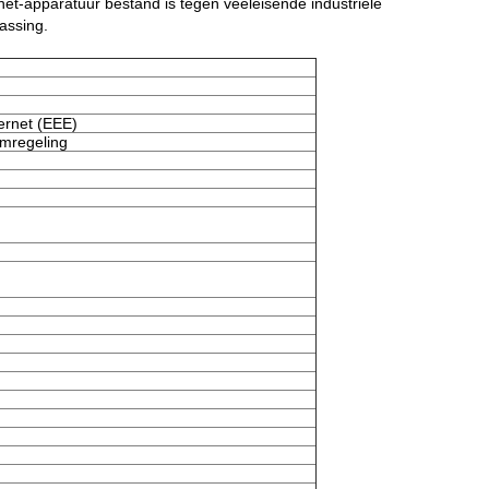
et-apparatuur bestand is tegen veeleisende industriële
assing.
ernet (EEE)
omregeling