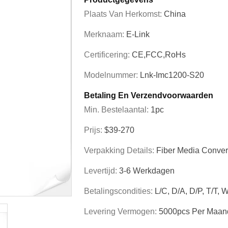
Plaats Van Herkomst:
China
Merknaam:
E-Link
Certificering:
CE,FCC,RoHs
Modelnummer:
Lnk-Imc1200-S20
Betaling En Verzendvoorwaarden
Min. Bestelaantal:
1pc
Prijs:
$39-270
Verpakking Details:
Fiber Media Conver
Levertijd:
3-6 Werkdagen
Betalingscondities:
L/C, D/A, D/P, T/T,
Levering Vermogen:
5000pcs Per Maan