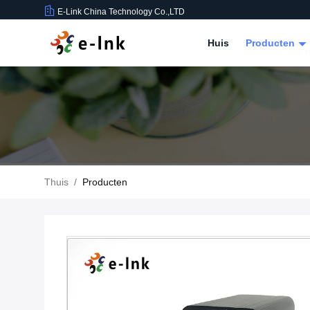
E-Link China Technology Co.,LTD
Huis
Producten
Thuis
/
Producten