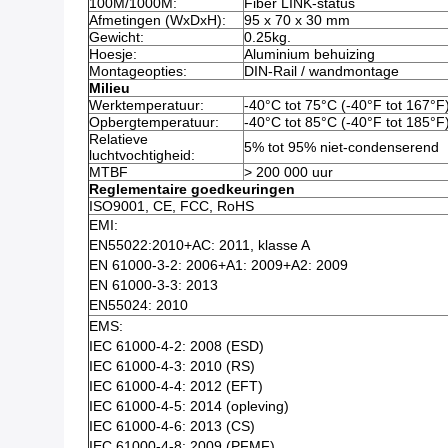
100M/1000M:
Fiber LINK-status
Afmetingen (WxDxH):
95 x 70 x 30 mm
Gewicht:
0.25kg.
Hoesje:
Aluminium behuizing
Montageopties:
DIN-Rail / wandmontage
Milieu
Werktemperatuur:
-40°C tot 75°C (-40°F tot 167°F
Opbergtemperatuur:
-40°C tot 85°C (-40°F tot 185°F
Relatieve
5% tot 95% niet-condenserend
luchtvochtigheid:
MTBF
> 200 000 uur
Reglementaire goedkeuringen
ISO9001, CE, FCC, RoHS
EMI:
EN55022:2010+AC: 2011, klasse A
EN 61000-3-2: 2006+A1: 2009+A2: 2009
EN 61000-3-3: 2013
EN55024: 2010
EMS:
IEC 61000-4-2: 2008 (ESD)
IEC 61000-4-3: 2010 (RS)
IEC 61000-4-4: 2012 (EFT)
IEC 61000-4-5: 2014 (opleving)
IEC 61000-4-6: 2013 (CS)
IEC 61000-4-8: 2009 (PFMF)