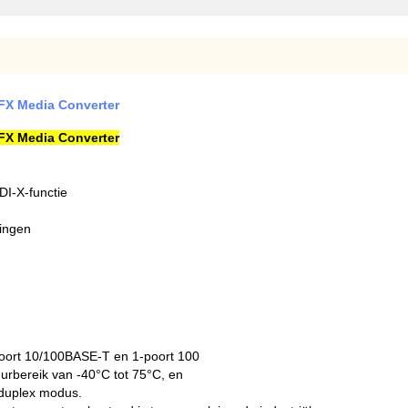
-FX Media Converter
-FX Media Converter
I-X-functie
lingen
oort 10/100BASE-T en 1-poort 100
urbereik van -40°C tot 75°C, en
-duplex modus.