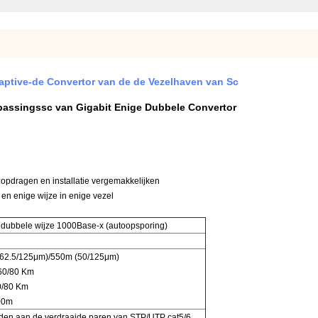
aptive-de Convertor van de de Vezelhaven van Sc
passingssc van Gigabit Enige Dubbele Convertor
opdragen en installatie vergemakkelijken
en enige wijze in enige vezel
 dubbele wijze 1000Base-x (autoopsporing)
(62.5/125μm)/550m (50/125μm)
/60/80 Km
60/80 Km
100m
nden aan de verdraaide paren van STP/UTP cat5/6