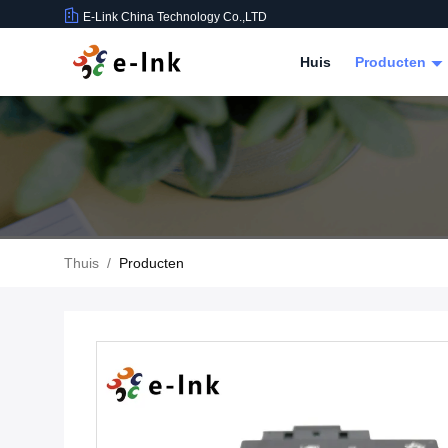
E-Link China Technology Co.,LTD
Huis
Producten
Thuis
/
Producten