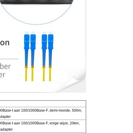
000Base-t aan 100/1000Base-F, demi-monde, 500m,
adapter
00Base-t aan 100/1000Base-F, enige wijze, 20km,
sadapter