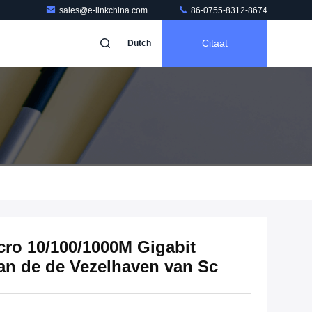
sales@e-linkchina.com
86-0755-8312-8674
Citaat
Dutch
ro 10/100/1000M Gigabit
an de de Vezelhaven van Sc