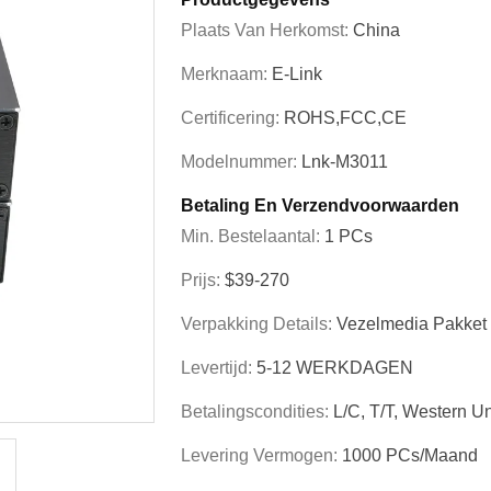
Plaats Van Herkomst:
China
Merknaam:
E-Link
Certificering:
ROHS,FCC,CE
Modelnummer:
Lnk-M3011
Betaling En Verzendvoorwaarden
Min. Bestelaantal:
1 PCs
Prijs:
$39-270
Verpakking Details:
Vezelmedia Pakket 
Levertijd:
5-12 WERKDAGEN
Betalingscondities:
L/C, T/T, Western 
Levering Vermogen:
1000 PCs/maand