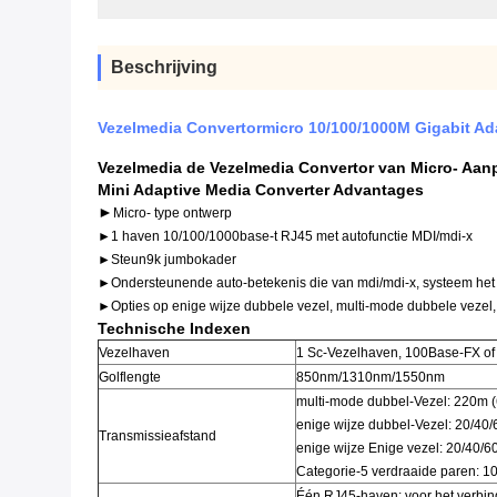
Beschrijving
Vezelmedia Convertormicro 10/100/1000M Gigabit Ad
Vezelmedia de Vezelmedia Convertor van Micro- Aan
Mini Adaptive Media Converter Advantages
►
Micro- type ontwerp
►1 haven 10/100/1000base-t RJ45 met autofunctie MDI/mdi-x
►Steun9k jumbokader
►Ondersteunende auto-betekenis die van mdi/mdi-x, systeem het 
►Opties op enige wijze dubbele vezel, multi-mode dubbele vezel, 
Technische Indexen
Vezelhaven
1 Sc-Vezelhaven, 100Base-FX of
Golflengte
850nm/1310nm/1550nm
multi-mode dubbel-Vezel: 220m 
enige wijze dubbel-Vezel: 20/40
Transmissieafstand
enige wijze Enige vezel: 20/40/
Categorie-5 verdraaide paren: 
Één RJ45-haven: voor het verbi