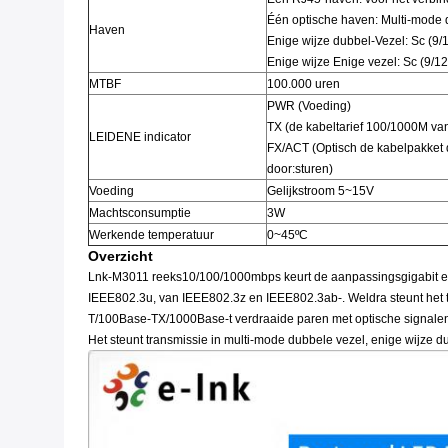
Één optische haven: Multi-mode 
Haven
Enige wijze dubbel-Vezel: Sc (9
Enige wijze Enige vezel: Sc (9/1
MTBF
100.000 uren
PWR (Voeding)
TX (de kabeltarief 100/1000M va
LEIDENE indicator
FX/ACT (Optisch de kabelpakket d
door:sturen)
Voeding
Gelijkstroom 5~15V
Machtsconsumptie
3W
Werkende temperatuur
0~45ºC
Overzicht
Lnk-M3011 reeks10/100/1000mbps keurt de aanpassingsgigabit et
IEEE802.3u, van IEEE802.3z en IEEE802.3ab-. Weldra steunt het
T/100Base-TX/1000Base-t verdraaide paren met optische signalen 
Het steunt transmissie in multi-mode dubbele vezel, enige wijze d