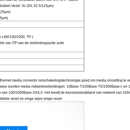
dubbel-Vezel: Sc (50, 62.5/125μm)
/125μm)
25μm)
n LINK100/1000, TP-)
ie van /TP van de verbindingsactie actie
hernet media convertor omschakelingstechnologie goed om media omzetting te ve
 twee soorten media netwerkverbindingen: 10Base-T/100Base-TX/1000Base-t, en 1
van 100/1000Base-SX/LX. Het breidt de transmissieafstand van netwerk van 100m vi
ubbele vezel en enige wijze enige vezel.