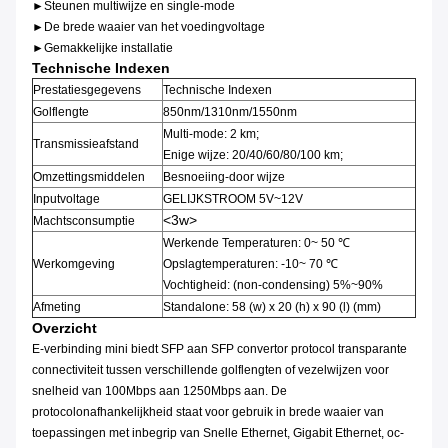
►Steunen multiwijze en single-mode
►De brede waaier van het voedingvoltage
►Gemakkelijke installatie
Technische Indexen
Prestatiesgegevens
Technische Indexen
Golflengte
850nm/1310nm/1550nm
Multi-mode: 2 km;
Transmissieafstand
Enige wijze: 20/40/60/80/100 km;
Omzettingsmiddelen
Besnoeiing-door wijze
Inputvoltage
GELIJKSTROOM 5V~12V
<3w>
Machtsconsumptie
Werkende Temperaturen: 0~ 50 ℃
Werkomgeving
Opslagtemperaturen: -10~ 70 ℃
Vochtigheid: (non-condensing) 5%~90%
Afmeting
Standalone: 58 (w) x 20 (h) x 90 (l) (mm)
Overzicht
E-verbinding mini biedt SFP aan SFP convertor protocol transparante
connectiviteit tussen verschillende golflengten of vezelwijzen voor
snelheid van 100Mbps aan 1250Mbps aan. De
protocolonafhankelijkheid staat voor gebruik in brede waaier van
toepassingen met inbegrip van Snelle Ethernet, Gigabit Ethernet, oc-