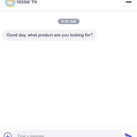
Stuur
Tessie Ye
5:31 AM
Good day, what product are you looking for?
E-Link China Technology Co.,LTD
sales@e-linkchina.com
86-0755-8312-8674
5F, de Bouwd Zuiden, Jinsh
enghui- Science park, Nr 3,
Dafu-Road, Fucheng-Straat,
Guanlan, Longhua-District,
Shenzhen, China
China Goede kwaliteit Industriële PoE Schakelaar Auteursrecht © 2026 E-
link China Technology Co.,LTD Alle rechten voorbehouden.