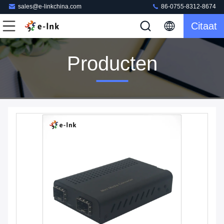
sales@e-linkchina.com
86-0755-8312-8674
Citaat
Producten