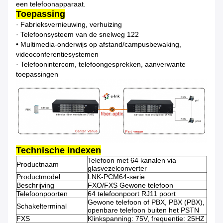
een telefoonapparaat.
Toepassing
· Fabrieksvernieuwing, verhuizing
· Telefoonsysteem van de snelweg 122
• Multimedia-onderwijs op afstand/campusbewaking,
videoconferentiesystemen
· Telefoonintercom, telefoongesprekken, aanverwante
toepassingen
Technische indexen
Telefoon met 64 kanalen via
Productnaam
glasvezelconverter
Productmodel
LNK-PCM64-serie
Beschrijving
FXO/FXS Gewone telefoon
Telefoonpoorten
64 telefoonpoort RJ11 poort
Gewone telefoon of PBX, PBX (PBX),
Schakelterminal
openbare telefoon buiten het PSTN
FXS
Klinkspanning: 75V, frequentie: 25HZ