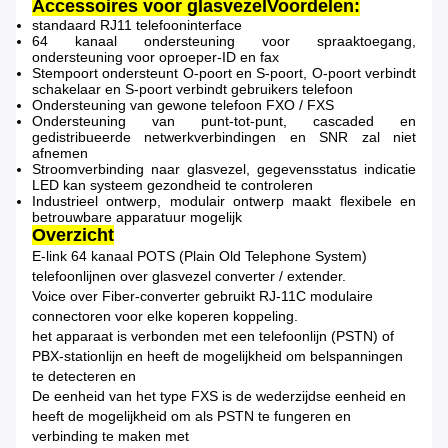
Accessoires voor glasvezel
Voordelen:
standaard RJ11 telefooninterface
64 kanaal ondersteuning voor spraaktoegang,
ondersteuning voor oproeper-ID en fax
Stempoort ondersteunt O-poort en S-poort, O-poort verbindt
schakelaar en S-poort verbindt gebruikers telefoon
Ondersteuning van gewone telefoon FXO / FXS
Ondersteuning van punt-tot-punt, cascaded en
gedistribueerde netwerkverbindingen en SNR zal niet
afnemen
Stroomverbinding naar glasvezel, gegevensstatus indicatie
LED kan systeem gezondheid te controleren
Industrieel ontwerp, modulair ontwerp maakt flexibele en
betrouwbare apparatuur mogelijk
Overzicht
E-link 64 kanaal POTS (Plain Old Telephone System)
telefoonlijnen over glasvezel converter / extender.
Voice over Fiber-converter gebruikt RJ-11C modulaire
connectoren voor elke koperen koppeling.
het apparaat is verbonden met een telefoonlijn (PSTN) of
PBX-stationlijn en heeft de mogelijkheid om belspanningen
te detecteren en
De eenheid van het type FXS is de wederzijdse eenheid en
heeft de mogelijkheid om als PSTN te fungeren en
verbinding te maken met