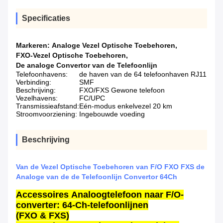
Specificaties
Markeren:
Analoge Vezel Optische Toebehoren
,
FXO-Vezel Optische Toebehoren
,
De analoge Convertor van de Telefoonlijn
Telefoonhavens:
de haven van de 64 telefoonhaven RJ11
Verbinding:
SMF
Beschrijving:
FXO/FXS Gewone telefoon
Vezelhavens:
FC/UPC
Transmissieafstand:
Eén-modus enkelvezel 20 km
Stroomvoorziening:
Ingebouwde voeding
Beschrijving
Van de Vezel Optische Toebehoren van F/O FXO FXS de
Analoge van de de Telefoonlijn Convertor 64Ch
Accessoires
Analoogtelefoon naar F/O-
converter: 64-Ch-telefoonlijnen
(FXO & FXS)