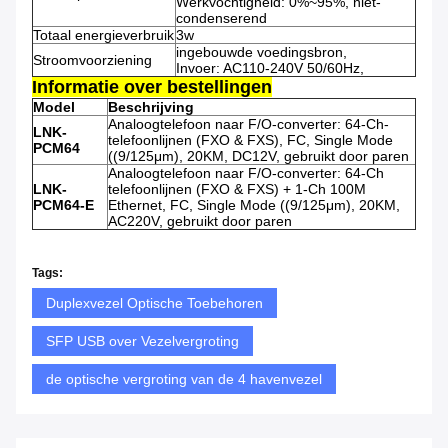
Werkvochtigheid: 0%~95%, niet-
condenserend
Totaal energieverbruik
3w
ingebouwde voedingsbron,
Stroomvoorziening
Invoer: AC110-240V 50/60Hz,
Informatie over bestellingen
Model
Beschrijving
Analoogtelefoon naar F/O-converter: 64-Ch-
LNK-
telefoonlijnen (FXO & FXS), FC, Single Mode
PCM64
((9/125μm), 20KM, DC12V, gebruikt door paren
Analoogtelefoon naar F/O-converter: 64-Ch
LNK-
telefoonlijnen (FXO & FXS) + 1-Ch 100M
PCM64-E
Ethernet, FC, Single Mode ((9/125μm), 20KM,
AC220V, gebruikt door paren
Tags:
Duplexvezel Optische Toebehoren
SFP USB over Vezelvergroting
de optische vergroting van de 4 havenvezel