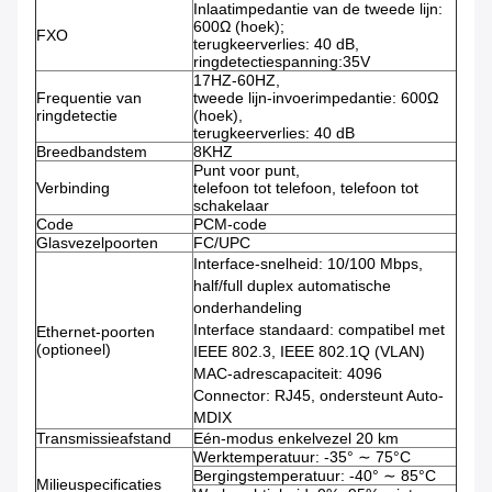
Inlaatimpedantie van de tweede lijn:
600Ω (hoek);
FXO
terugkeerverlies: 40 dB,
ringdetectiespanning:35V
17HZ-60HZ,
Frequentie van
tweede lijn-invoerimpedantie: 600Ω
ringdetectie
(hoek),
terugkeerverlies: 40 dB
Breedbandstem
8KHZ
Punt voor punt,
Verbinding
telefoon tot telefoon, telefoon tot
schakelaar
Code
PCM-code
Glasvezelpoorten
FC/UPC
Interface-snelheid: 10/100 Mbps,
half/full duplex automatische
onderhandeling
Interface standaard: compatibel met
Ethernet-poorten
(optioneel)
IEEE 802.3, IEEE 802.1Q (VLAN)
MAC-adrescapaciteit: 4096
Connector: RJ45, ondersteunt Auto-
MDIX
Transmissieafstand
Eén-modus enkelvezel 20 km
Werktemperatuur: -35° ∼ 75°C
Bergingstemperatuur: -40° ∼ 85°C
Milieuspecificaties