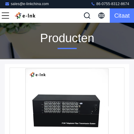
sales@e-linkchina.com
86-0755-8312-8674
Citaat
Producten