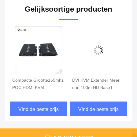
Gelijksoortige producten
Compacte Grootte165mhz
DVI KVM Extender Meer
DV
POC HDMI KVM
dan 100m HD BaseT
Ra
e
Vergroting met verdere
Glasvezel Accessoires
Ve
controle
Single Cat6 7 Kabel
Vind de beste prijs
Vind de beste prijs