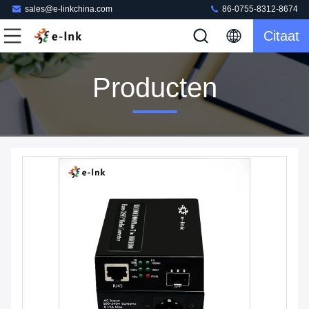
sales@e-linkchina.com
86-0755-8312-8674
Citaat
Producten