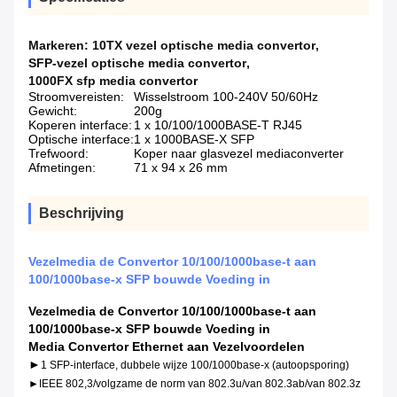
Markeren:
10TX vezel optische media convertor
,
SFP-vezel optische media convertor
,
1000FX sfp media convertor
Stroomvereisten:
Wisselstroom 100-240V 50/60Hz
Gewicht:
200g
Koperen interface:
1 x 10/100/1000BASE-T RJ45
Optische interface:
1 x 1000BASE-X SFP
Trefwoord:
Koper naar glasvezel mediaconverter
Afmetingen:
71 x 94 x 26 mm
Beschrijving
Vezelmedia de Convertor 10/100/1000base-t aan
100/1000base-x SFP bouwde Voeding in
Vezelmedia de Convertor 10/100/1000base-t aan
100/1000base-x SFP bouwde Voeding in
Media Convertor Ethernet aan Vezel
voordelen
►
1 SFP-interface, dubbele wijze 100/1000base-x (autoopsporing)
►IEEE 802,3/volgzame de norm van 802.3u/van 802.3ab/van 802.3z