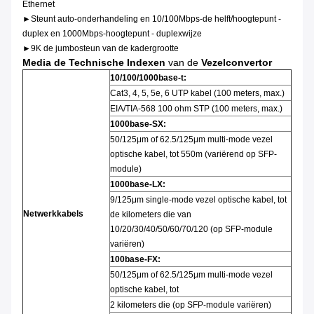
Ethernet
►Steunt auto-onderhandeling en 10/100Mbps-de helft/hoogtepunt -
duplex en 1000Mbps-hoogtepunt - duplexwijze
►9K de jumbosteun van de kadergrootte
Media de Technische Indexen
van de
Vezelconvertor
10/100/1000base-t:
Cat3, 4, 5, 5e, 6 UTP kabel (100 meters, max.)
EIA/TIA-568 100 ohm STP (100 meters, max.)
1000base-SX:
50/125μm of 62.5/125μm multi-mode vezel
optische kabel, tot 550m (variërend op SFP-
module)
1000base-LX:
9/125μm single-mode vezel optische kabel, tot
Netwerkkabels
de kilometers die van
10/20/30/40/50/60/70/120 (op SFP-module
variëren)
100base-FX:
50/125μm of 62.5/125μm multi-mode vezel
optische kabel, tot
2 kilometers die (op SFP-module variëren)