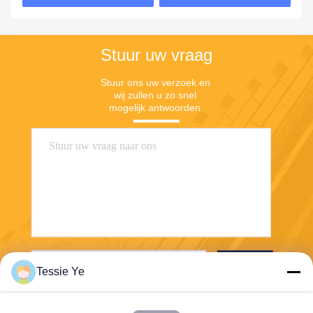
Stuur uw vraag
Stuur ons uw verzoek en 
wij zullen u zo snel 
mogelijk antwoorden.
Stuur
Tessie Ye