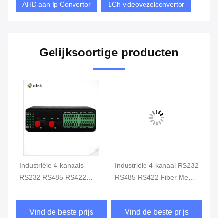
AHD aan Ip Convertor
1Ch videovezelconvertor
Gelijksoortige producten
Industriële 4-kanaals
Industriële 4-kanaal RS232
In
RS232 RS485 RS422
RS485 RS422 Fiber Media
R
Glasvezel Media Converter
Converter 20 km DIN Rail
ve
Dubbele Ring Redundant
DI
Vind de beste prijs
Vind de beste prijs