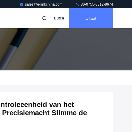
sales@e-linkchina.com
86-0755-8312-8674
Citaat
Dutch
ontroleeenheid van het
 Precisiemacht Slimme de