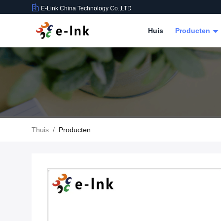
E-Link China Technology Co.,LTD
Huis
Producten
Thuis
/
Producten