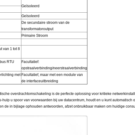
Geïsoleerd
Geïsoleerd
De secundaire stroom van de
transformatoroutput
Primaire Stroom
 van 1 tot 8
dbus RTU
Facultatief:
opstraalverbinding/neerstraalverbinding
rlichting met
Facultatief, maar met een module van
de interfaceuitbreiding
e overdrachtomschakeling is de perfecte oplossing voor kritieke netwerkinstall
-hulp u spoor van voorwaarden bij uw datacentrum, houdt en u kunt automatisch o
ten de in bijlage ophouden antwoorden, afzet onbruikbaar maken om huidige cons