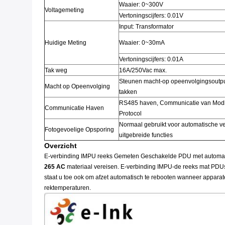
Waaier: 0~300V
Voltagemeting
Vertoningscijfers: 0.01V
Input: Transformator
Huidige Meting
Waaier: 0~30mA
Vertoningscijfers: 0.01A
Tak weg
16A/250Vac max.
Steunen macht-op opeenvolgingsoutput
Macht op Opeenvolging
takken
RS485 haven, Communicatie van Mo
Communicatie Haven
Protocol
Normaal gebruikt voor automatische ve
Fotogevoelige Opsporing
uitgebreide functies
Overzicht
E-verbinding IMPU reeks Gemeten Geschakelde PDU met automatisch
265 AC
materiaal vereisen. E-verbinding IMPU-de reeks mat PDUs
staat u toe ook om afzet automatisch te rebooten wanneer appara
rektemperaturen.