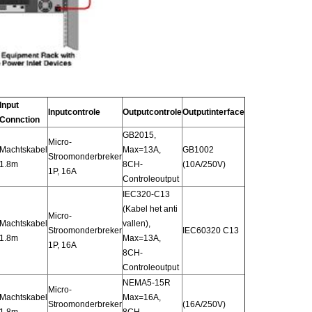
Input
Inputcontrole
Outputcontrole
Outputinterface
Connction
GB2015,
Micro-
Machtskabel
Max=13A,
GB1002
Stroomonderbreker
1.8m
8CH-
(10A/250V)
1P, 16A
Controleoutput
IEC320-C13
(Kabel het anti
Micro-
Machtskabel
vallen),
Stroomonderbreker
IEC60320 C13
1.8m
Max=13A,
1P, 16A
8CH-
Controleoutput
NEMA5-15R
Micro-
Machtskabel
Max=16A,
Stroomonderbreker
(16A/250V)