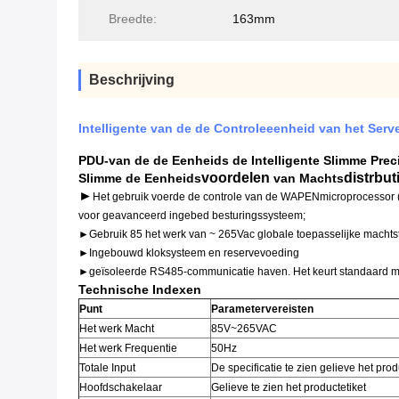
Breedte:
163mm
Beschrijving
Intelligente van de de Controleeenheid van het Serv
PDU-van de de Eenheids de Intelligente Slimme Preci
voordelen
distrbut
Slimme de Eenheids
van Machts
►
Het gebruik voerde de controle van de WAPENmicroprocessor (
voor geavanceerd ingebed besturingssysteem;
►Gebruik 85 het werk van ~ 265Vac globale toepasselijke macht
►Ingebouwd kloksysteem en reservevoeding
►geïsoleerde RS485-communicatie haven. Het keurt standaard
Technische Indexen
Punt
Parametervereisten
Het werk Macht
85V~265VAC
Het werk Frequentie
50Hz
Totale Input
De specificatie te zien gelieve het prod
Hoofdschakelaar
Gelieve te zien het productetiket