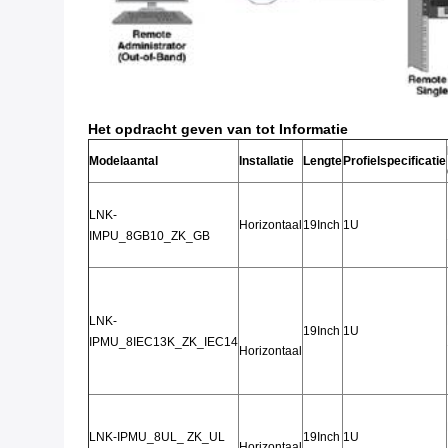
Het opdracht geven van tot Informatie
Modelaantal
Installatie
Lengte
Profielspecificatie
LNK-
Horizontaal
19Inch
1U
IMPU_8GB10_ZK_GB
LNK-
19Inch
1U
IPMU_8IEC13K_ZK_IEC14
Horizontaal
LNK-IPMU_8UL_ ZK_UL
19Inch
1U
Horizontaal