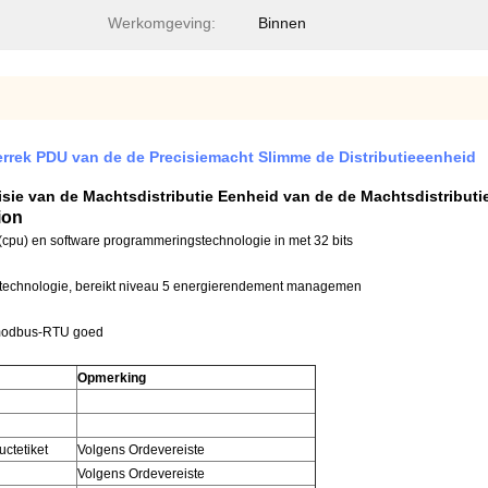
Werkomgeving:
Binnen
errek PDU van de de Precisiemacht Slimme de Distributieeenheid
sie van de Machtsdistributie Eenheid van de de Machtsdistributi
ion
cpu) en software programmeringstechnologie in met 32 bits
stechnologie, bereikt niveau 5 energierendement managemen
 modbus-RTU goed
Opmerking
uctetiket
Volgens Ordevereiste
Volgens Ordevereiste