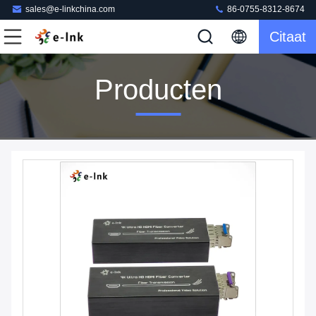
sales@e-linkchina.com
86-0755-8312-8674
Citaat
Producten