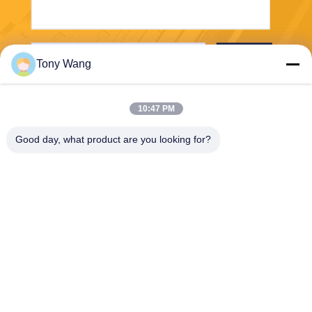
Stuur
Tony Wang
10:47 PM
Good day, what product are you looking for?
E-Link China Technology Co.,LTD
sales@e-linkchina.com
86-0755-8312-8674
5F, de Bouwd Zuiden, Jinsh
enghui- Science park, Nr 3,
Dafu-Road, Fucheng-Straat,
Guanlan, Longhua-District,
Shenzhen, China