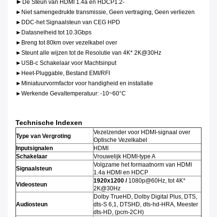
►
De Steun van HDMI 1.4a en HDCP1.2-
►Niet samengedrukte transmissie, Geen vertraging, Geen verliezen
►DDC-het Signaalsteun van CEG HPD
►Datasnelheid tot 10.3Gbps
►Breng tot 80km over vezelkabel over
►Steunt alle wijzen tot de Resolutie van 4K* 2K@30Hz
►USB-c Schakelaar voor Machtsinput
►Heet-Pluggable, Bestand EMI/RFI
►Miniatuurvormfactor voor handigheid en installatie
►Werkende Gevaltemperatuur: -10~60°C
Technische Indexen
Vezelzender voor HDMI-signaal over
Type van Vergroting
Optische Vezelkabel
Inputsignalen
HDMI
Schakelaar
Vrouwelijk HDMI-type A
Volgzame het formaatnorm van HDMI
Signaalsteun
1.4a HDMI en HDCP
1920x1200 /
1080p@60Hz, tot 4K*
Videosteun
2K@30Hz
Dolby TrueHD, Dolby Digital Plus, DTS,
Audiosteun
dts-S 6,1, DTSHD, dts-hd-HRA, Meester
dts-HD, (pcm-2CH)