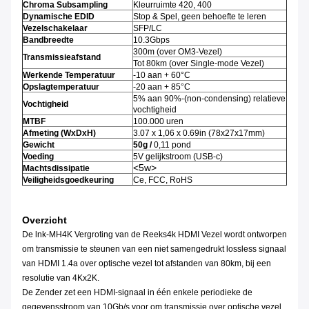
Chroma Subsampling
Kleurruimte 420, 400
Dynamische EDID
Stop & Spel, geen behoefte te leren
Vezelschakelaar
SFP/LC
Bandbreedte
10.3Gbps
300m (over OM3-Vezel)
Transmissieafstand
Tot 80km (over Single-mode Vezel)
Werkende Temperatuur
-10 aan + 60°C
Opslagtemperatuur
-20 aan + 85°C
5% aan 90%-(non-condensing) relatieve
Vochtigheid
vochtigheid
MTBF
100.000 uren
Afmeting (WxDxH)
3.07 x 1,06 x 0.69in (78x27x17mm)
Gewicht
50g /
0,11 pond
Voeding
5V gelijkstroom (USB-c)
<5w>
Machtsdissipatie
Veiligheidsgoedkeuring
Ce, FCC, RoHS
Overzicht
De lnk-MH4K Vergroting van de Reeks4k HDMI Vezel wordt ontworpen
om transmissie te steunen van een niet samengedrukt lossless signaal
van HDMI 1.4a over optische vezel tot afstanden van 80km, bij een
resolutie van 4Kx2K.
De Zender zet een HDMI-signaal in één enkele periodieke de
gegevensstroom van 10Gb/s voor om transmissie over optische vezel.