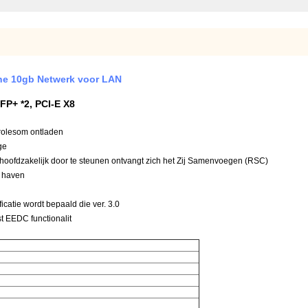
che 10gb Netwerk voor LAN
FP+ *2, PCI-E X8
rolesom ontladen
ge
hoofdzakelijk door te steunen ontvangt zich het Zij Samenvoegen (RSC)
r haven
catie wordt bepaald die ver. 3.0
t EEDC functionalit