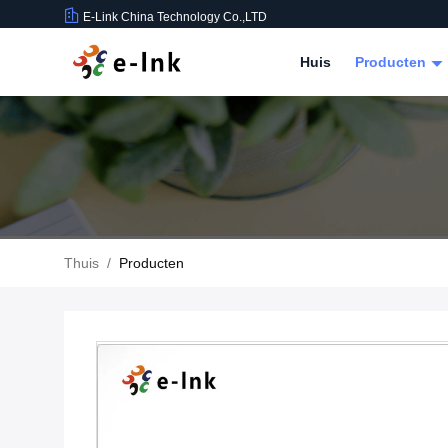
E-Link China Technology Co.,LTD
Huis
Producten
Thuis
/
Producten