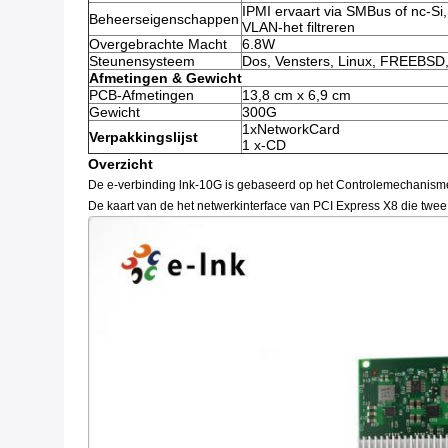
IPMI ervaart via SMBus of nc-Si,
Beheerseigenschappen
VLAN-het filtreren
Overgebrachte Macht
6.8W
Steunensysteem
Dos, Vensters, Linux, FREEB
Afmetingen & Gewicht
PCB-Afmetingen
13,8 cm x 6,9 cm
Gewicht
300G
1xNetworkCard
Verpakkingslijst
1 x-CD
Overzicht
De e-verbinding lnk-10G is gebaseerd op het Controlemechanisme
De kaart van de het netwerkinterface van PCI Express X8 die tw