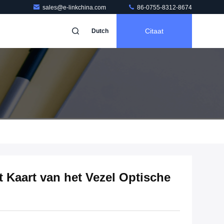
sales@e-linkchina.com
86-0755-8312-8674
Citaat
Dutch
 Kaart van het Vezel Optische