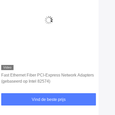
Video
Vid
Fast Ethernet Fiber PCI-Express Network Adapters
PCI 
(gebaseerd op Intel 82574)
Ada
Vind de beste prijs