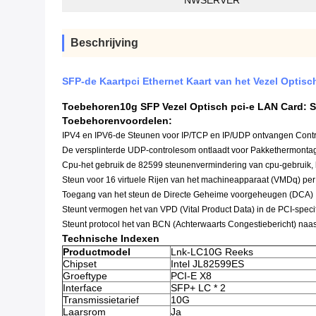
NWSERVER
Beschrijving
SFP-de Kaartpci Ethernet Kaart van het Vezel Optis
Toebehoren
10g SFP Vezel Optisch pci-e LAN Card:
S
Toebehoren
voordelen:
IPV4 en IPV6-de Steunen voor IP/TCP en IP/UDP ontvangen Cont
De versplinterde UDP-controlesom ontlaadt voor Pakkethermonta
Cpu-het gebruik de 82599 steunenvermindering van cpu-gebruik, 
Steun voor 16 virtuele Rijen van het machineapparaat (VMDq) pe
Toegang van het steun de Directe Geheime voorgeheugen (DCA)
Steunt vermogen het van VPD (Vital Product Data) in de PCI-specifi
Steunt protocol het van BCN (Achterwaarts Congestiebericht) naas
Technische Indexen
Productmodel
Lnk-LC10G Reeks
Chipset
Intel JL82599ES
Groeftype
PCI-E X8
Interface
SFP+ LC * 2
Transmissietarief
10G
Laarsrom
Ja