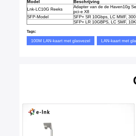
Model
Beschrijving
Adapter van de de Haven10g Ser
Lnk-LC10G Reeks
pci-e X8
SFP-Model
SFP+ SR 10Gbps, LC MMF, 30
SFP+ LR 10GBPS, LC SMF, 10
Tags:
100M LAN-kaart met glasvezel
LAN-kaart met gla