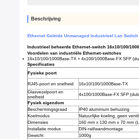
Beschrijving
Ethernet Geleide Unmanaged Industrieel Lan Switch
Industrieel beheerde Ethernet-switch 16x10/100/10
Voordelen van industriële Ethernet-switches
16x10/100/1000Base-TX + 4x100/1000Base-FX SFP (dub
Specificaties
Fysieke poort
RJ45-poort en snelheid
16x10/100/1000Base-TX
Glasvezelpoort en
4x100/1000Base-FX SFP (dubb
snelheid
Fysiek eigendom
Beschermingsgraad
IP40 aluminium behuizing
Koelmodus
Natuurlijke koeling, geen venti
Dimensies
160 mm x 130 mm x 70 mm (L 
Installatie modus
DIN-rail/wandmontage
Gewicht
1000g