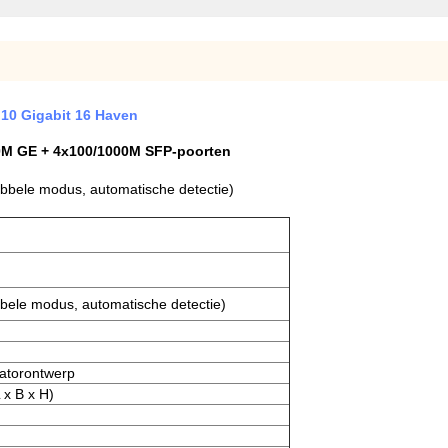
 10 Gigabit 16 Haven
00M GE + 4x100/1000M SFP-poorten
bele modus, automatische detectie)
ele modus, automatische detectie)
latorontwerp
x B x H)