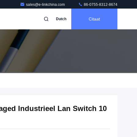
sales@e-linkchina.com
86-0755-8312-8674
Citaat
Dutch
ged Industrieel Lan Switch 10