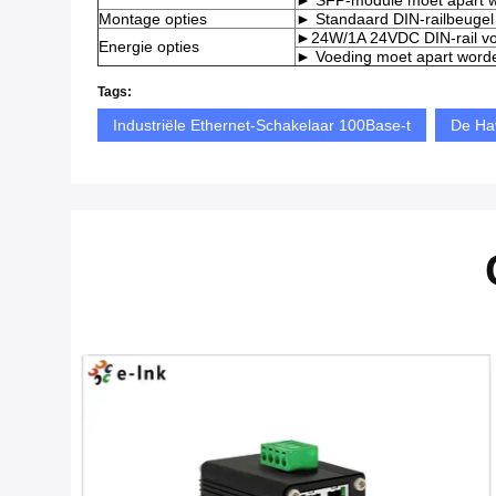
► SFP-module moet apart w
Montage opties
► Standaard DIN-railbeugel 
►24W/1A 24VDC DIN-rail vo
Energie opties
► Voeding moet apart word
Tags:
Industriële Ethernet-Schakelaar 100Base-t
De Ha