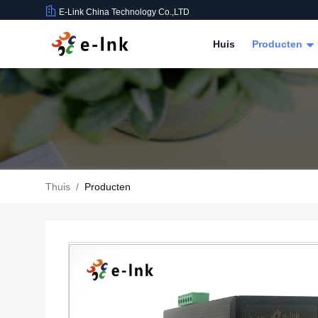
E-Link China Technology Co.,LTD
Huis
Producten
Thuis
/
Producten