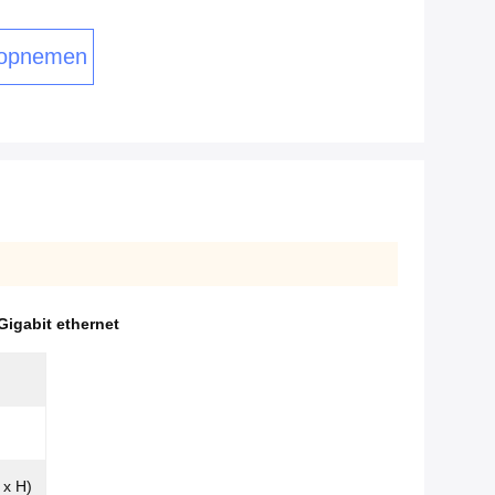
 opnemen
Gigabit ethernet
x H)