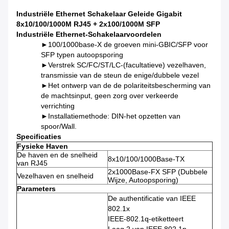
Industriële Ethernet Schakelaar Geleide Gigabit
8x10/100/1000M RJ45 + 2x100/1000M SFP
Industriële Ethernet-Schakelaarvoordelen
►
100/1000base-X de groeven mini-GBIC/SFP voor
SFP typen autoopsporing
►Verstrek SC/FC/ST/LC-(facultatieve) vezelhaven,
transmissie van de steun de enige/dubbele vezel
►Het ontwerp van de de polariteitsbescherming van
de machtsinput, geen zorg over verkeerde
verrichting
►Installatiemethode: DIN-het opzetten van
spoor/Wall.
Specificaties
Fysieke Haven
De haven en de snelheid
8x10/100/1000Base-TX
van RJ45
2x1000Base-FX SFP (Dubbele
Vezelhaven en snelheid
Wijze, Autoopsporing)
Parameters
De authentificatie van IEEE
802.1x
IEEE-802.1q-etiketteert