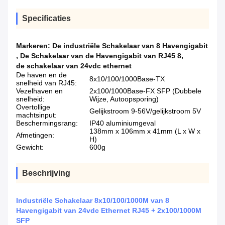
Specificaties
Markeren:
De industriële Schakelaar van 8 Havengigabit
,
De Schakelaar van de Havengigabit van RJ45 8
,
de schakelaar van 24vdc ethernet
De haven en de
8x10/100/1000Base-TX
snelheid van RJ45:
Vezelhaven en
2x100/1000Base-FX SFP (Dubbele
snelheid:
Wijze, Autoopsporing)
Overtollige
Gelijkstroom 9-56V/gelijkstroom 5V
machtsinput:
Beschermingsrang:
IP40 aluminiumgeval
138mm x 106mm x 41mm (L x W x
Afmetingen:
H)
Gewicht:
600g
Beschrijving
Industriële Schakelaar 8x10/100/1000M van 8
Havengigabit van 24vdc Ethernet RJ45 + 2x100/1000M
SFP