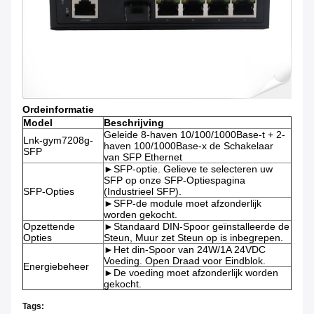
Ordeinformatie
Model
Beschrijving
Geleide 8-haven 10/100/1000Base-t + 2-
Lnk-gym7208g-
haven 100/1000Base-x de Schakelaar
SFP
van SFP Ethernet
►SFP-optie. Gelieve te selecteren uw
SFP op onze SFP-Optiespagina
SFP-Opties
(Industrieel SFP).
►SFP-de module moet afzonderlijk
worden gekocht.
Opzettende
►Standaard DIN-Spoor geïnstalleerde de
Opties
Steun, Muur zet Steun op is inbegrepen.
►Het din-Spoor van 24W/1A 24VDC
Voeding. Open Draad voor Eindblok.
Energiebeheer
►De voeding moet afzonderlijk worden
gekocht.
Tags: