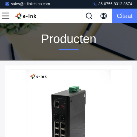
sales@e-linkchina.com
86-0755-8312-8674
Citaat
Producten