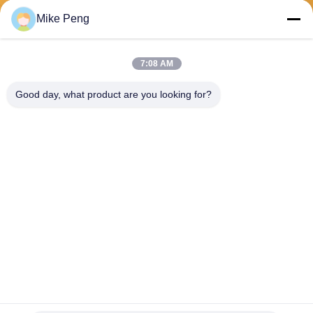
Stuur
Mike Peng
7:08 AM
Good day, what product are you looking for?
E-Link China Technology Co.,LTD
sales@e-linkchina.com
86-0755-8312-8674
5F, de Bouwd Zuiden, Jinsh
enghui- Science park, Nr 3,
Dafu-Road, Fucheng-Straat,
Guanlan, Longhua-District,
Shenzhen, China
China Goede kwaliteit Industriële PoE Schakelaar Auteursrecht © 2026 E-