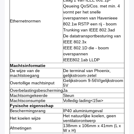
Laag 2 van IEEE 802.1p-
Qeueing QoS/Cos. met min. 4
vormt per het snelle
overspannen van Havenieee
Ethernetnormen
802.1w RSTP een rij - boom
Trunking van IEEE 802.3ad
De datatransportbesturing van
IEEE 802.3x
IEEE 802.1D die - boom
overspannen
IEEE802.1ab LLDP
Machtsinformatie
De wijze van de
De terminal van Phoenix,
machtstoegang
gelijkstroom-zetel
Gelijkstroom 9-56V/gelijkstroom
Overtollige machtsinput
5V
Overbelastingsbescherming
Ja
Machtsomgekeerde
Steun
Machtsconsumptie
Volledig-lading<15w>
Fysische eigenschap
Beschermingsrang
IP40 aluminiumgeval
Het natuurlijke koelen, geen
Het koelen wijze
ventilatorontwerp
138mm x 106mm x 41mm (L x
Afmetingen
W x H)