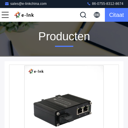
sales@e-linkchina.com
86-0755-8312-8674
Citaat
Producten