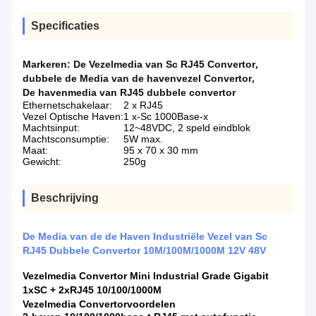
Specificaties
Markeren:
De Vezelmedia van Sc RJ45 Convertor
,
dubbele de Media van de havenvezel Convertor
,
De havenmedia van RJ45 dubbele convertor
Ethernetschakelaar:
2 x RJ45
Vezel Optische Haven:
1 x-Sc 1000Base-x
Machtsinput:
12~48VDC, 2 speld eindblok
Machtsconsumptie:
5W max.
Maat:
95 x 70 x 30 mm
Gewicht:
250g
Beschrijving
De Media van de de Haven Industriële Vezel van Sc
RJ45 Dubbele Convertor 10M/100M/1000M 12V 48V
Vezelmedia Convertor Mini Industrial Grade Gigabit
1xSC + 2xRJ45 10/100/1000M
Vezel
media Convertorvoordelen