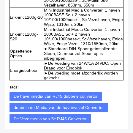
10/100/1000base-t, Sc-Multimode
Vezelhaven, 850nm, 550m
Mini Industrial Media Converter, 1 haven
1000BASE Sc + 2 haven
Lnk-imc1200g-20
10/100/1000base-t, Sc-Vezelhaven, Enige
Wijze, 1310nm, 20km
Mini Industrial Media Converter, 1 haven
Lnk-imc1200g-
1000BASE Sc + 2 haven
S20
10/100/1000base-t, Sc-Vezelhaven, Enige
Wijze, Enige Vezel, 1310/1550nm, 20km
►Standaard DIN-Spoor geïnstalleerde
Opzettende
Steun; De muur zet Steun op is
Opties
inbegrepen.
►De Voeding van 24W/1A 24VDC. Open
Draad voor Eindblok
Energiebeheer
►De voeding moet afzonderlijk worden
gekocht
Tags:
De havenmedia van RJ45 dubbele convertor
dubbele de Media van de havenvezel Convertor
De Vezelmedia van Sc RJ45 Convertor