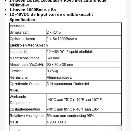
2-haven 10/100/1000base-t RJ45 met autofunctie
MDI/mdi-x
1-haven 1000Base-x Sc
12~48VDC de Input van de eindblokmacht
Specificaties
Interface
Schakelaar:
2 x RJ45
Optische Haven:
1 x-Sc 1000Base-x
Elektro en Mechanisch
Inputmacht:
12~48VDC, 2 speld eindblok
Machtsconsumptie:
5W max.
Afmetingen (WxDxH):
95 x 70 x 30 mm
Gewicht:
0.25Kg
Het insluiten:
Aluminiumgeval
Opzettende Opties:
DIN-spoor/muur-Onderstel
Milieu
Werkende
-40°C aan 75°C (- 40°F aan 167°F)
Temperatuur:
Opslagtemperatuur:
-40°C aan 85°C (- 40°F aan 185°F)
Relatieve Vochtigheid:
5% aan non-condensing 95%
MTBF
> 200.000 u