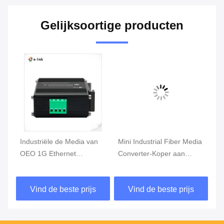
Gelijksoortige producten
Industriële de Media van
Mini Industrial Fiber Media
In
et
OEO 1G Ethernet
Converter-Koper aan
va
n
Convertor 10G SFP+ aan
10gbase-x SFP+
Co
ng
SFP+
Be
Vind de beste prijs
Vind de beste prijs