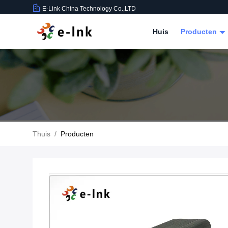
E-Link China Technology Co.,LTD
Huis
Producten
Thuis
/
Producten