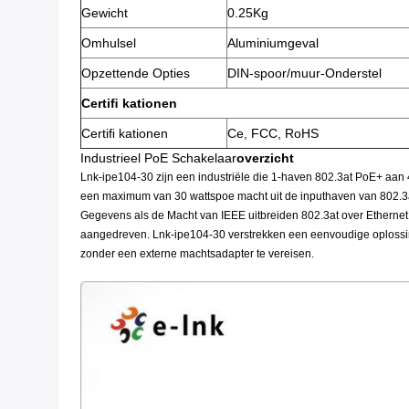
Gewicht
0.25Kg
Omhulsel
Aluminiumgeval
Opzettende Opties
DIN-spoor/muur-Onderstel
Certiﬁ kationen
Certiﬁ kationen
Ce, FCC, RoHS
Industrieel PoE Schakelaar
overzicht
Lnk-ipe104-30 zijn een industriële die 1-haven 802.3at PoE+ aan
een maximum van 30 wattspoe macht uit de inputhaven van 802.3a
Gegevens als de Macht van IEEE uitbreiden 802.3at over Ethernet
aangedreven. Lnk-ipe104-30 verstrekken een eenvoudige oplossin
zonder een externe machtsadapter te vereisen.