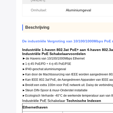
(WxDxH):
Omhulsel:
Aluminiumgeval
Beschrijving
De industriële Vergroting van 10/100/1000Mbps PoE 
Industriële 1-haven 802.3at PoE+ aan 4-haven 802.3a
Industriële PoE Schakelaar
voordelen
►
de Havens van 10/100/1000Mbps Ethernet
►1 rj-45 PoE/PD + 4 rj-45 PoE/PSE
►IP40-geschat aluminiumgeval
►Kan door de Machtssourcing van IEEE worden aangedreven 802
►Kan IEEE 802.3af PoE, de Aangedreven Apparaten van IEEE aan
►Breidt een extra 100m voor PoE netwerk uit. Daisy de verbinding
►Steun DIN-Spoor & muur-Onderstel installatie
►Ecologisch Verharde -40°C de werkende temperatuur aan van 8
Industriële PoE Schakelaar
Technische Indexen
Ethernethaven