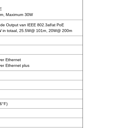
E
room, Maximum 30W
de Output van IEEE 802.3af/at PoE
W in totaal, 25.5W@ 101m, 20W@ 200m
er Ethernet
er Ethernet plus
6°F)