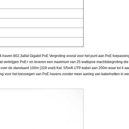
 4-haven 802.3af/at Gigabit PoE Vergroting vooral voor het punt aan PoE toepass
t verkrijgen PoE+ en leveren een maximum van 25 wattspoe machtsbegroting die v
 over de standaard 100m (328 voet) Kat. 5/5e/6 UTP-kabel aan 200m waar tot 4 aa
g voor het toevoegen van PoE havens zonder meer aanleg van kabelnetten in werk