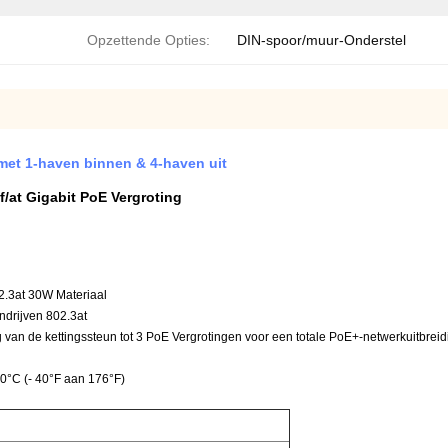
Opzettende Opties:
DIN-spoor/muur-Onderstel
met 1-haven binnen & 4-haven uit
f/at Gigabit PoE Vergroting
.3at 30W Materiaal
drijven 802.3at
 van de kettingssteun tot 3 PoE Vergrotingen voor een totale PoE+-netwerkuitbrei
0°C (- 40°F aan 176°F)