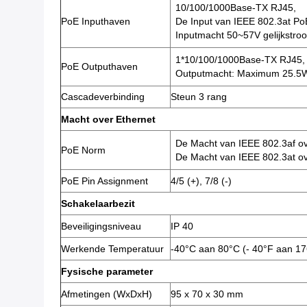
10/100/1000Base-TX RJ45,
PoE Inputhaven
De Input van IEEE 802.3at Po
Inputmacht 50~57V gelijkst
1*10/100/1000Base-TX RJ45, 
PoE Outputhaven
Outputmacht: Maximum 25.5
Cascadeverbinding
Steun 3 rang
Macht over Ethernet
De Macht van IEEE 802.3af ov
PoE Norm
De Macht van IEEE 802.3at ov
PoE Pin Assignment
4/5 (+), 7/8 (-)
Schakelaarbezit
Beveiligingsniveau
IP 40
Werkende Temperatuur
-40°C aan 80°C (- 40°F aan 17
Fysische parameter
Afmetingen (WxDxH)
95 x 70 x 30 mm