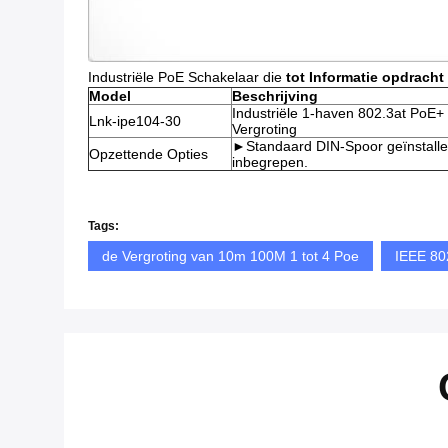
Industriële PoE Schakelaar die
tot Informatie opdracht
Model
Beschrijving
Industriële 1-haven 802.3at PoE+
Lnk-ipe104-30
Vergroting
►Standaard DIN-Spoor geïnstalle
Opzettende Opties
inbegrepen.
Tags:
de Vergroting van 10m 100M 1 tot 4 Poe
IEEE 802