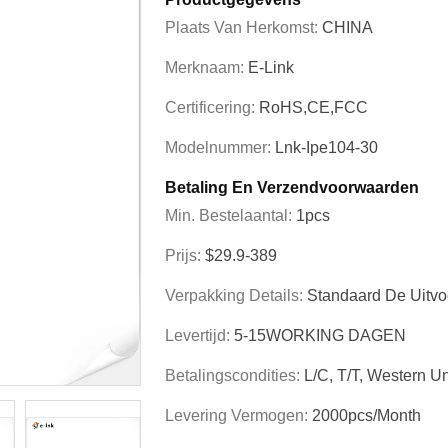
Plaats Van Herkomst:
CHINA
Merknaam:
E-Link
Certificering:
RoHS,CE,FCC
Modelnummer:
Lnk-Ipe104-30
Betaling En Verzendvoorwaarden
Min. Bestelaantal:
1pcs
Prijs:
$29.9-389
Verpakking Details:
Standaard De Uitvo
Levertijd:
5-15WORKING DAGEN
Betalingscondities:
L/C, T/T, Western U
Levering Vermogen:
2000pcs/Month