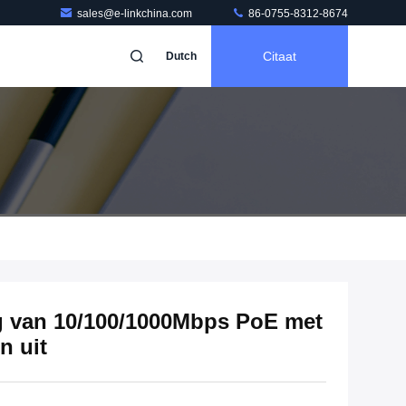
sales@e-linkchina.com
86-0755-8312-8674
Citaat
Dutch
ng van 10/100/1000Mbps PoE met
n uit